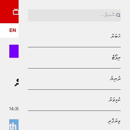
ޚަބަރު
ރިޕޯޓު
ދުނިޔެ
ކުޅިވަރު
ވިޔަފާރި
ލައިފްސްޓައިލް
ދީން
ފޮ
EN
ޚަބަރު
ރިޕޯޓް
MPL - Addu Regional Free Zone
ޚަބަރު
ދުނިޔެ
ޑަބްލިއުއެޗްއޯއިން ދޭ އެވޯޑަށް ކުރިމަތިލާން
ހުޅުވާލައިފި
ކުޅިވަރު
31 ޖުލައި 2025 - 14:39
އަޙްމަދު ޒަލީފް
ވިޔަފާރި