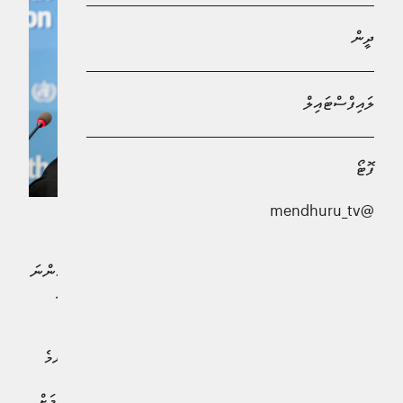
ދީން
ލައިފްސްޓައިލް
ފޮޓޯ
@mendhuru_tv
ދުނިޔޭގެ ޞިއްޙަތު ޖަމުޢިއްޔާ (ޑަބްލިއުއެޗްއޯ) އިން ކޮންމެ
އަހަރަކު ބާއްވާ ވޯލްޑް ހެލްތު އެސެމްބްލީގެ ތެރެއިން ދެމުން އަންނަ
އެވޯޑްތަކަށް ކުރިމަތިލުމުގެ ފުރުޞަތު ދިވެހިން ވެސް ހިމެނޭހެން
އެޖަމިއްޔާގެ ހުރިހާ މެންބަރު ގައުމުތަކަށް ހުޅުވާލައިފިއެވެ.
މި އެވޯޑްތަކަށް ކުރިމަތިލެވޭނީ ކޮންމެ މެމްބަރު ޤައުމަކުން އެންމެ
ފަރާތަކަށެވެ. އެވޯޑަށް ހޮވުމުގައި އެފަރާތްތަކުން ކޮށްފައިވާ
މަސައްކަތްތަކާއި ހުށަހަޅާ ލިޔެކިޔުންތަކަށް ރިޢާޔަތްކުރެވޭނެކަމަށް