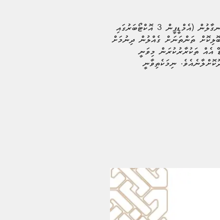
އެހަނދާން މިއަދާއި ގުޅުވައިލާއިރު، ދިވެހި ފުލުހުންގެ ޚިދުމަތުން ހުއްދަ ދީފައިވާ ރޫޓާ ޚިލާފަށް، އިސްވެ ދެންނެވުނު ހިނގާލުން (އެމްޑީޕީން 3 އޮކްޓޯބަރުގައި
ބޮލިކޮށް ތަންތަނަށް ގެއްލުން ދިނުމަށް
ޑޭ އެއް ތަކުރާރުކުރަން މިވަނީ
ކޮށްލާނެއެވެ. ނިމަކެތިވާނީ