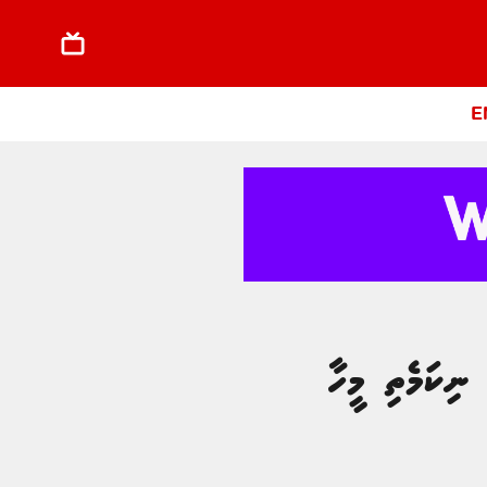
E
 ނިކަމެތި މީހާ