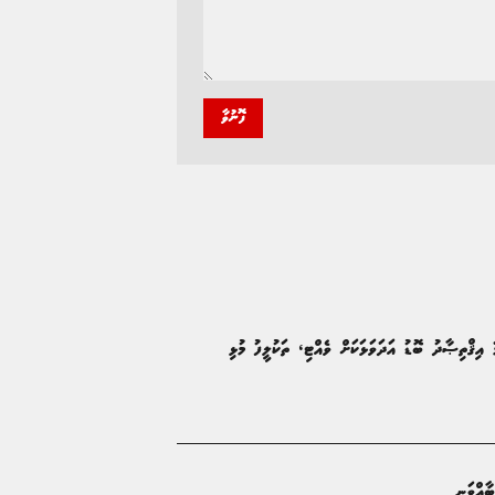
ފޮނުވާ
''ޤައުމު ހަލަބޮލިކޮށް، ހަމަނުޖެހުން އުފައްދައިފިނަމަ އިޤްތިޞާދު ބޮޑު އަދަވަޅަކަށް ވެއްޓި، ތަކުލީފު މުޅި
ާއްވަނީ