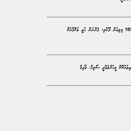
އެމްޑީޕީ ސަރުކާރުގައި ހުޅުދޫ އިންޖީނުގޭ އަޅަން 185 މިލިއަން ދޫކުރި، ފެންނަން ހުރީ ވަށާފާރަކާ
ުރުކޮށް މީހުންވެއްދީ ސޯލިހް: ތޯރިގް