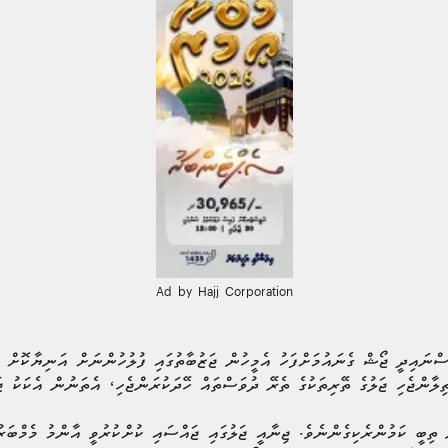
Ad by Hajj Corporation
ްނައިދީ ޖޯޝް ގެނައުމަށްފަހު އެމީހުން ޖަޒުބާތުގައި ފުލުހުންނަށް އަނިޔާކޮށް ޖި
ލާންޖެހި ޖަލުގެ ތޭރިތަކުގެ ތެރޭ ދުވަސްތައް ހޭދަކުރަންޖެހި، އެތަނުން އެކަކު ޖ
ން ތިބީ ކަމުންރެކިގެންނެވެ. ޖިނާއީ ޖަލުގައި ޖައްސައި ކުށްކުރުވީ އާންމު މެމްބަރު