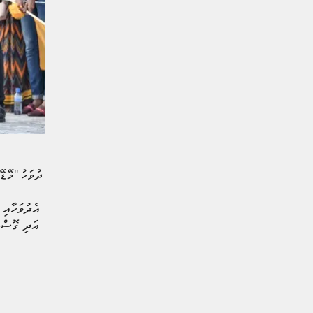
2015 މެއި މަހުގެ އެއްވަނަ ދުވަހު ''މޭޑޭ''ގެ ނަމުގައި އެމްޑީޕީން އިސްވެ ބޭއްވި މުޒާހަރާއަކީ އާންމު ރައްޔިތުންތަކެއް ޖިނާއީ ދަލުގައި ޖެއްސި މުޒާހަރާއެކެވެ.
މާޒީގެ ސަފުހާތަކުގެ ތެރެއިން އެދުވަހާއި
ކުރުމަށްފަހު ބޮޑުން ފިލީއެވެ. އަދި ގޮސްތ