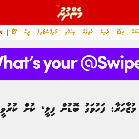
ަބަރު
ރިޕޯޓު
ދުނިޔެ
ކުޅިވަރު
ވިޔަފާރި
ލައިފްސްޓައިލް
ދީން
ފޮޓޯ
N
 މުޒާހަރާ: ފަހުވަގު ބޮޑުން ފިލީ، ކުށް ކުރުވީ