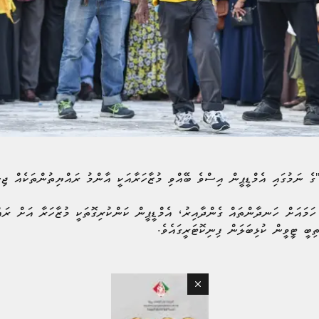
 ހަމައަށް ހަނދާންތައް ގެންދާއިރު، އެމްޑީޕީން ކަންކުރިގޮތަކީ މުޒާހަރާ އަށް ރައ
ިބީ ޓީވީން ކުޅިބަލަން ފިނިކޮޓަރީގައެވެ.