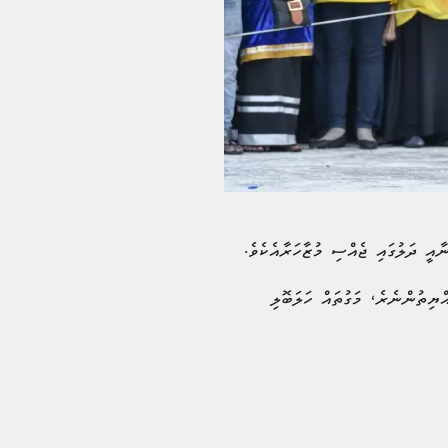
ްޔިތުންނެރެ، މަގުތައް ހަލަބޮލި