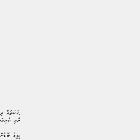
ރައްޔިތުންނަށް އެކި ދޮގު ވާހަކަތައް ވިސ
އަދަބާއި ބައެއް ރައްޔިތުންނާއި ކުރިމަތި
މިކަމުގެ ފަހަތުގައި ތިބި އެމްޑީޕީގެ ބޮޑު