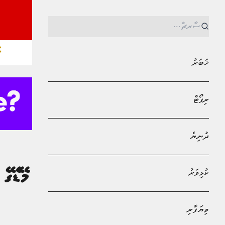
ޚ
ޚަބަރު
ރިޕޯޓް
ދުނިޔެ
MPL - Addu Regional Free Zone
ރިޕޯޓް
ކުޅިވަރު
މާޒީގެ ތެރެއިން މޭޑޭގެ
ލައްވާ!
ވިޔަފާރި