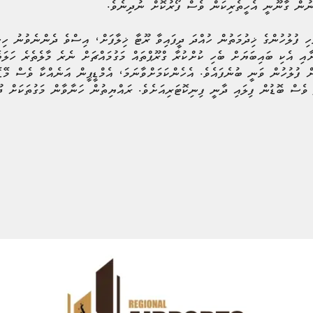
ިނުން ގާނޫނީ އެހީތެރިކަން ވެސް ފޯރުކޮށް ނުދިނެވެ.
ާއި އެކި ބައިބަޔަށް ބެހި ކުށްކުރާ ގްރޫޕްތައް މަގުމައްޗަށް ނެރެ މާލެތެރެ ހަލަ
މަށް ފުލުހުން ވަނީ ބުނެފައެވެ. އެހެންކަމަށްވާނަމަ، އެމްޑީޕީން އަނެއްކާ ވެސް މޭ
 ވެސް ބޮޑުން ފިލައި ދާނީ ފިނިކޮޓަރިއަށެވެ. ރައްޔިތުން ހަނާވާން މަގުތަކަށް ދޫ