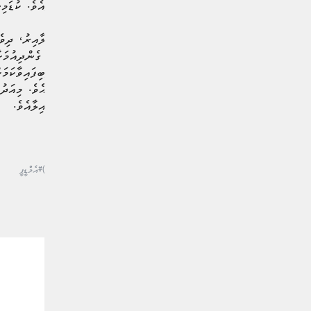
މީހުންގެ ހާލު ވެސް ބަލާނުލިއެވެ. ކުޑަމ
ބާއްވާ ހިނގާލުން) ކުރިއަށް ގެންދިއުމަށ
ރާވާފައިވާކަމުގެ މައުލޫމާތު ލިބިފައިވާކަ
ސިއްރިޔާތުގައި ތައްޔާރުވެފައެވެ. މިއަދު
ރައްޔިތުމީހާ އާއި އޭނާގެ ޢާއިލާއެވެ.
#މޯލްޑިވިއަން ޑިމޮކްރަޓިކް ޕާޓީ (އެމްޑީޕީ)
#އެމްޑީޕީ