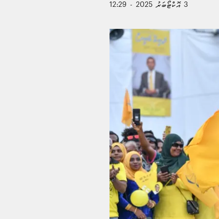
3 އޮކްޓޯބަރު 2025 - 12:29