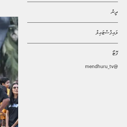
މުހައްމަދު މޫސާ
ދީން
ލައިފްސްޓައިލް
ފޮޓޯ
@mendhuru_tv