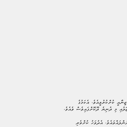
ނާއީ ކުށްކުރުވީއެވެ. އެކަމުގެ
ަލުއި މި ދުނިޔެ ދޫކޮށްފައިވެސް ވެއެވެ.
ންލައްވައެވެ. އެދުވަހު ކުށްވެރި