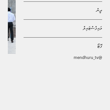
ދީން
ލައިފްސްޓައިލް
ފޮޓޯ
@mendhuru_tv
ފުވައްމުލައް ސިޓީގައި ޤާއިމްކުރާ 400 ހައުސިންގ ޔުނިޓު
ތަރައްޤީކުރުމުގެ ޢަމަލީ މަސައްކަތް ފަށައިފިއެވެ.
ފުވައްމުލަކު ސިޓީގައި 400 ހައުސިން ޔުނިޓް ތަރައްޤީކުރުމުގެ
ޢަމަލީ މަސައްކަތް ފެށީ ރައީސުލްޖުމްހޫރިއްޔާ ޑރ. މުޙައްމަދު
މުޢިއްޒު އެ ސިޓީއަށް ކުރައްވަމުން ގެންދަވާ ދަތުރުފުޅުގެ
ތެރެއިންނެވެ.