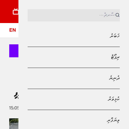
ޚަބަރު
ރިޕޯޓު
ދުނިޔެ
ކުޅިވަރު
ވިޔަފާރި
ލައިފްސްޓައިލް
ދީން
ފޮ
EN
ޚަބަރު
ރިޕޯޓް
MPL - Addu Regional Free Zone
ޚަބަރު
ދުނިޔެ
ފުވައްމުލައް ސިޓީގައި 400 ހައުސިންގ
ޔުނިޓު ތަރައްޤީކުރުމުގެ މަސައްކަތް ފަށައިފި
ކުޅިވަރު
4 ނޮވެމްބަރު 2025 - 15:05
އައިޝަތު ނަޝާ
ވިޔަފާރި