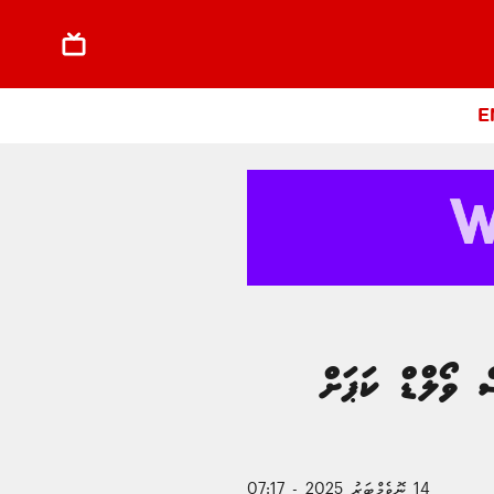
E
ާންސް ވޯލްޑް ކަޕަށް
14 ނޮވެމްބަރު 2025 - 07:17