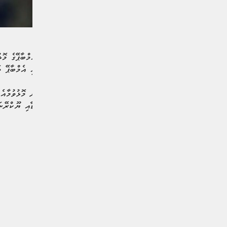
ކޮލިފައިވެއްޖެއެވެ. މި މެޗުގައި އެމްބާޕޭ
ފްރާންސްގައި ކުޅުނު މިމެޗުން މޮޅުވުމާއެ
ލިބުނީއެވެ.