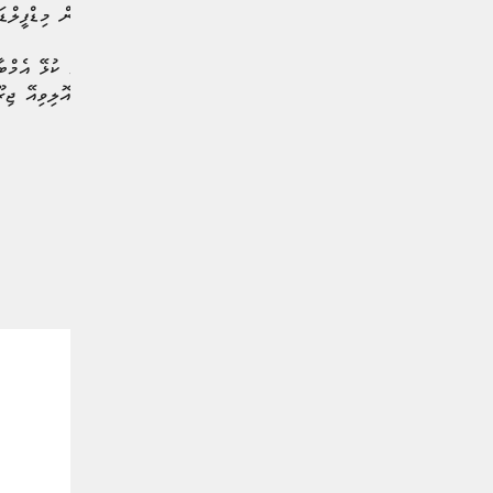
މި މެޗުގައި ފްރާންސްގެ ޒުވާން މިޑްފީލްޑަ
ގޯލެވެ.
#އެމްބާއްޕޭ