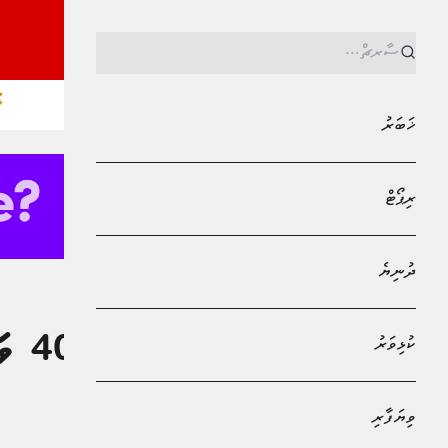
ޚ
ޚަބަރު
ރިޕޯޓް
ދުނިޔެ
MPL - Addu Regional Free Zone
ކުޅިވަރު
ކުޅިވަރު
އެމް
ކޮލިފައިވެއްޖެ
ވިޔަފާރި
އަބްދުﷲ ޣާނިމް