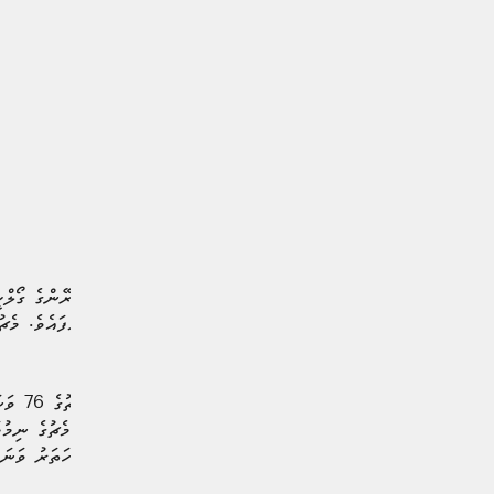
މެޗުގެ ފުރަތަމަ ހާފުގައި ޔޫކްރޭންގެ ގޯލް
ބަދަލުކޮށްލާފައެވެ.
ފްރާނ
އިތުރަށް ބޮޑުކޮށްފައެވެ. މި މެޗުގެ ނިމު
ބޯޅަ ފޮނުވާލައި ފްރާންސްގެ ހަތަރު ވަނަ 