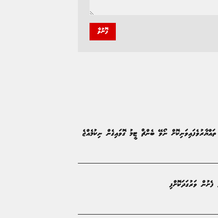
ފޮނުވާ
 ތައްޔާރުވެފައިވަނިކޮށް ނޯވޭ ބެންޗް ޓީމު ގޮވައިގެން ނިކުމެއްޖެ
ފެށުން ވަރުގަދަކޮށްފި