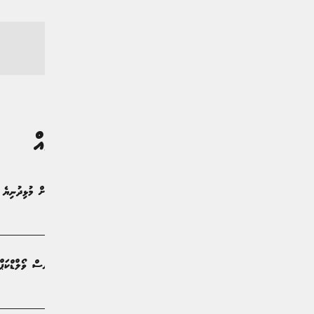
ގުޅުންހުރި ލިޔުންތައް
ހާލަންޑާއި އެމްބާއްޕޭގެ ކުރިމަތިލުމަކަށް މުޅިދުނިޔެ
ކުޅިވަރު | މަހެއް ކުރިން
އެމްބާއްޕޭގެ ރީތި ދެ ގޯލާއެކު ފްރާންސް ވޯލްޑްކަޕް 
ކުޅިވަރު | 2 މަސް ކުރިން