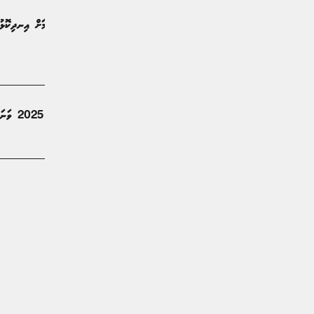
އެމްބާޕޭ ރެއާލް މެޑްރިޑުން ބޭރުކުރުމަށް އިނދިކޮޅ
ކުރިޔަށްގެންދަނީ
ކުޅިވަރު | 3 މަސް ކުރިން
އައި.އެފް.އެފް.އެޗް.އެސް އިން ހޮވި 2025 ވަނަ އަހަރުގެ ދުނިޔޭގެ އެންމެ މޮޅު ޓީމު އިއުލާންކޮށްފި
ކުޅިވަރު | 7 މަސް ކުރިން