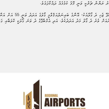
ރު ރަޔާން ޗެރްކީ ވަނީ މޮޅު ކުޅުމެއް ދައްކާފައެވެ.
މި މެޗުގައި ރެއާލް މެޑްރިޑަށް ކުޅޭ އ