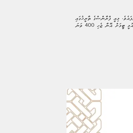
ެމްބާޕޭ ޖެހި ދެ ގޯލާއެކު، އޭނާގެ ބައިނަލްއަޤްވާމީ ގޯލުގެ އަދަދު ވަނީ 55 އަށް އަރާފައެވެ. މިއީ ފްރާންސްގެ ތާރީޚުގައި
އެންމެ ގިނަ ގޯލު ޖަހާފައިވާ އޮލިވިއޭ ޖިރޫއަށް ވުރެ ދެ ގޯލު މަދު އަދަދެކެވެ. އަދި އެމްބާޕޭގެ ދެ ވަނަ ގޯލަކީ ކްލަބާއި ގައުމީ ޓީމަށް އޭނާ ޖެހި 400 ވަނަ