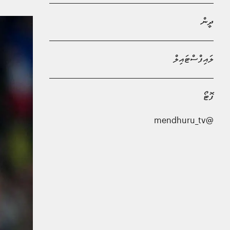
ދީން
ލައިފްސްޓައިލް
ފޮޓޯ
@mendhuru_tv