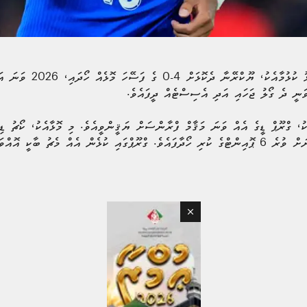
ފްރާންސްގެ ތަރި ކީލިއަން އެ
 ވަނީ ދެ ގޯލު ޖަހައި އަދި އެސިސްޓެއް ދީފައެވެ.
ކު، ގްރޫޕް ޑީގެ އެއް ވަނަ މަޤާމް ފްރާންސަށް ޔަޤީންވީއެވެ. މި މޮޅާއެކު، ކޯޗު ޑި
ވަނައިގައި އޮތް އައިސްލެންޑާއި ޔޫކްރޭނަށް ވުރެ 6 ޕޮއިންޓްގެ ކުރި ހޯދާފައެވެ. ގްރޫޕްގައި ކުޅެން އެއް 