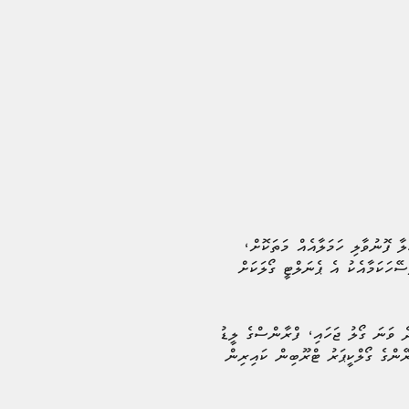
ލާ ފޮނުވާލި ހަމަލާއެއް މަތަކޮށް،
ްބާޕޭ ވަނީ ފަސޭހަކަމާއެކު އެ ޕެނަލްޓީ ގޯލަކަށް
ީ އޭނާގެ ދެ ވަނަ ގޯލު ޖަހައި، ފްރާންސްގެ ލީޑު
ޭންގެ ގޯލްކީޕަރު ޓްރޫބިން ކައިރިން