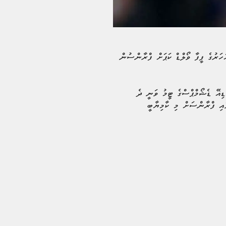
މްބާޕޭގެ މޮޅު ކުޅުމާއެކު، ޔޫކްރޭނާ ދެކޮޅަށް 4-0 ގެ ފަސޭހަ މޮޅެއް ހޯދައި، 2026 ވަނަ އަހަރުގެ ފީފާ ވޯލްޑް ކަޕަށް ފްރާންސުން
ޑިއޭ ޑެޝޯމްޕްސްގެ ޓީމު ވަނީ ދެ
މެޗު ބާކީ އޮއްވައި ފްރާންސަށް މި ކާމިޔާބީ