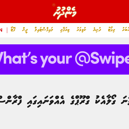
ަބަރު
ރިޕޯޓު
ދުނިޔެ
ކުޅިވަރު
ވިޔަފާރި
ލައިފްސްޓައިލް
ދީން
ފޮޓޯ
N
ބާއްޕޭގެ 400 ވަނަ ގޯލާއެކު ގްރޫޕްގެ އެއްވަނައިގައި ފްރ