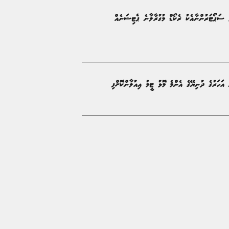
ު ސަޕޯޓަރުންނާއެކު ރެކޯޑް މުގުރާލާނެ ޕެޓިޝަނެއް