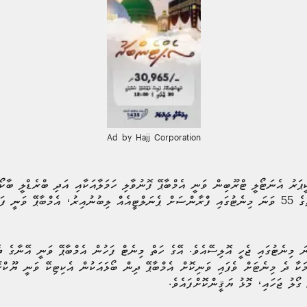
Ad by Hajj Corporation
ކީޕަރު އެނަޓޯލީ ޓްރޫބިން ވަނީ އެމްބާޕޭ ފޮނުވާލި ހަމަލާއަކާއި އަދި ބްރެޑްލީ ބާކޯ
ޔޫކްރޭންގެ ގޯލު ސަލާމަތްކޮށްފައެވެ. މެޗުގެ 55 ވަނަ މިނެޓުގައި ފްރާންސަށް ޕެނަލްޓީއެއް ލިބުނުއިރު، އެމ
ްސްގެ ދެ ވަނަ ގޯލު މެޗުގެ 76 ވަނަ މިނެޓުގައި ޖެހީ އޮލިސޭއެވެ. އޭގެ ހަތް މިނެޓް ފަހުން އެމްބާޕޭ ވަނ
މަކާ ދެ މިނެޓަށް ވެފައި ވަނިކޮށް އެމްބާޕޭ ދިން ބޯޅައަކުން އެކިޓިކޭ ވަނީ ޔޫކްރ
ގޯލު ޖަހައި، މޮޅު ޔަޤީންކޮށްފައެވެ.