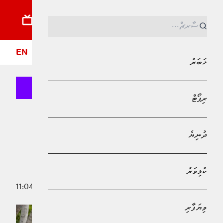
ޚަބަރު
ރިޕޯޓު
ދުނިޔެ
ކުޅިވަރު
ވިޔަފާރި
ލައިފްސްޓައިލް
ދީން
ފޮ
EN
ޚަބަރު
ރިޕޯޓް
Bank of Maldives
ޚަބަރު
ދުނިޔެ
ރާއްޖެ ޒިޔާރަތްކުރި ފަތުރުވެރިންގެ އަދަދު
1.9 މިލިއަނަށް އަރައިފި
ކުޅިވަރު
16 ނޮވެމްބަރު 2025 - 11:04
އާމިނަތު ޝަފާ
ވިޔަފާރި