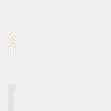
#ފަތުރުވެރިން
Ad by Regional Airports
ކޮމެންޓް