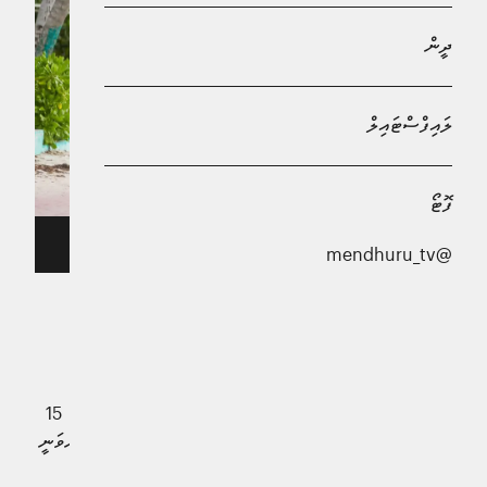
ދީން
ލައިފްސްޓައިލް
ފޮޓޯ
މާފުށީގައި ފަތުރުވެރިންތަކެއް -- ފޮޓޯ/ އަވަސް
@mendhuru_tv
މިއަހަރުގެ މިހާތަނަށް ރާއްޖެއަށް ޒިޔާރަތްކުރި ފަތުރުވެރިންގެ
އަދަދު 1.9 މިލިއަނަށް އަރައިފިއެވެ.
ފަތުރުވެރިކަމާ ބެހޭ ވުޒާރާގެ ހިސާބުތައް ދައްކާގޮތުން މި މަހުގެ 15
ވަނަ ދުވަހުގެ ނިޔަލަށް ރާއްޖެއަށް 1،923،496 ފަތުރުވެރިންވަނީ
ރާއްޖެ ޒިޔާރަތް ކޮށްފައެވެ.