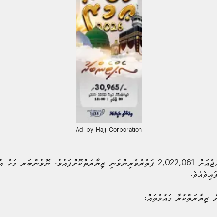
Ad by Hajj Corporation
އިވެއެވެ.
 ޒިޔާރަތްކުރާ ގައުމުތައް: