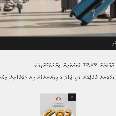
އި
ް ޒިޔާރަތްކޮށްފިއެވެ.
ުމުލަ 2 މިލިޔަނަށްވުރެ ގިނަ ފަތުރުވެރިން ޒިޔާރަތްކޮށްފައެވެ.