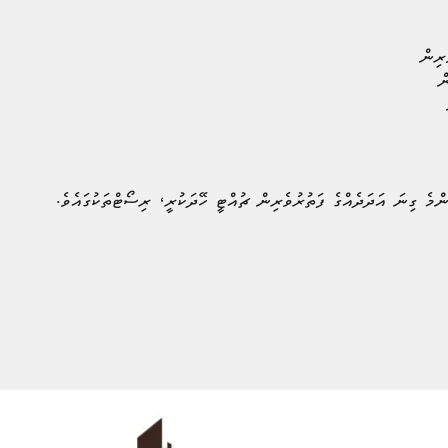
ްމެ ގިނަ އަދަދެއްގެ ފަތުރުވެރިން ޗުއްޓީ ހޭދަކުރީ، ރިސޯޓްތަކުގައެވެ.