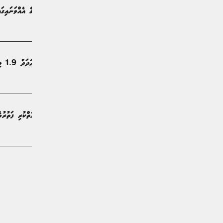
ނޮވެމްބަރު މަސް ނިމުނުއިރު މާކެޓުގެ އެއްވަނައިގައ
ވިޔަފާރި | 8 މަސް ކުރިން
ރާއްޖެ ޒިޔާރަތްކުރި ފަތުރުވެރިންގެ އަދަދު 1.9 މިލިއަނަށް އަރައިފި
ޚަބަރު | 9 މަސް ކުރިން
އަހަރުގެ މިހާތަނަށް ރާއްޖެއަށް ޒިޔާރަތްކުރި ފަތުރުވެރިންގެ އަދަދު 8
ޚަބަރު | 9 މަސް ކުރިން