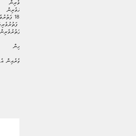
ޗައިނާ – 312,478 ފަތުރުވެރިން
ރަޝިއާ – 253,834 ފަތުރުވެރިން
އިނގިރޭސިވިލާތު – 181,300 ފަތުރުވެރިން
ޖަރުމަންވިލާތު – 152,739 ފަތުރުވެރިން
އިޓަލީވިލާތު – 132,004 ފަތުރުވެރިން
އިންޑިއާ- 117,177 ފަތުރުވެރިން
ރާއްޖެ އައި ފަތުރުވެރިންގެ ތެރެއިން އެނ
#ފަތުރުވެރިން