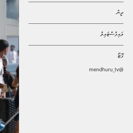
ދީން
ލައިފްސްޓައިލް
ފޮޓޯ
@mendhuru_tv