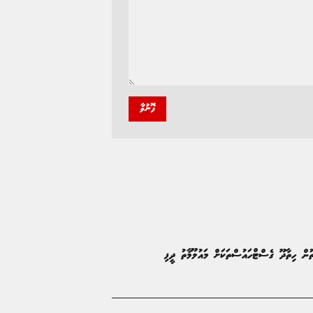
ފޮނުވާ
ޮތުން ހިތާދޫ ގެސްޓްހައުސްތަކަށް މައުލޫމާތު ދީފި