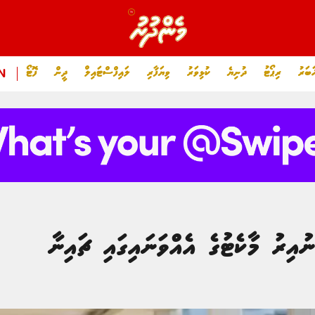
ަބަރު
ރިޕޯޓު
ދުނިޔެ
ކުޅިވަރު
ވިޔަފާރި
ލައިފްސްޓައިލް
ދީން
ފޮޓޯ
N
އިރު މާކެޓުގެ އެއްވަނައިގައި ޗައިނާ