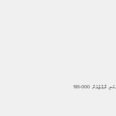
އެގޮތުން ނޮވެމްބަރުމަހުގެ ނިޔަލަށް ރާއްޖެއަށް 2,022,061 ފަތުރުވެރިންވަނި ޒިޔާރަތްކޮށްފައެވެ. ނޮވެންބަރ މަހު އެކަނި ރާއްޖެއަށް 195،000