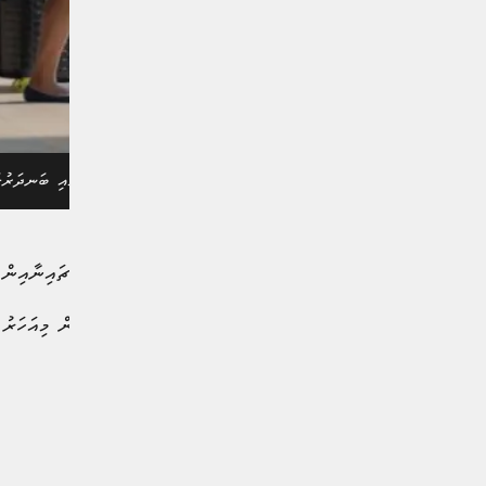
ފަތުރުވެރިންތަކެއް ރާއްޖޭގެ މައި ބަނދަރުގަ
ނޮވެމްބަރުމަސް ނިމުނުއިރު ޗައިނާއިން ރާއްޖެއަށް 312,478 ފަތުރުވެރިނ
ތަފާސްހިސާބުތައް ދައްކާގޮތުން މިއަހަރު މިހާތަނަށް ރާއްޖެއަށް ވަނީ ޖ