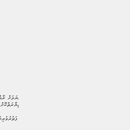
އަށްވުރެގިނަ ފަތުރުވެރިން ޒިޔާރަތްކޮށްފަ
ރާއްޖެއަށް އެންމެ ގިނައިން ފަތުރުވެރިން