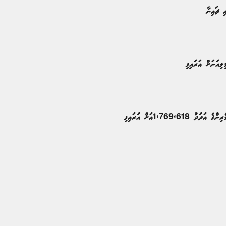
ި ޗައިނާ
1،769،61އަށް އަރައިފި