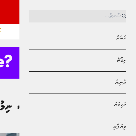
ޚ
ޚަބަރު
ރިޕޯޓް
ދުނިޔެ
MPL - Addu Regional Free Zone
ވިޔަފާރި
ކުޅިވަރު
ނޮވެމްބަރު މަސް ނިމުނު
އާމިނަތު ޝަފާ
ވިޔަފާރި