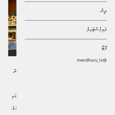
ދީން
ލައިފްސްޓައިލް
ފޮޓޯ
@mendhuru_tv
ދިވެހިރާއްޖެއާއި ތައިލެންޑާއި ދެމެދު ކުޅިވަރުގެ ދާއިރާއިން ގުޅުން
ބަދަހިކުރުމާ ބެހޭ އެއްބަސްވުމެއްގައި މިމަހުގެ 27 ވަނަ ދުވަހު
ތައިލޭންޑުގައި ސޮއިކޮށްފިއެވެ.
ތައިލެންޑްގެ ކުޅިވަރު ވުޒާރާގައި ކުރިއަށްދިޔަ މި ރަސްމިއްޔާތުގައި
ދިވެހި ސަރުކާރުގެ ފަރާތުން މިއެއްބަސްވުމުގައި ސޮއިކުރެއްވީ
ރާއްޖޭގެ ކުޅިވަރާއި ހަށިހެޔޮކަމާ ބެހޭ ވަޒީރު ޢަބްދުﷲ ރާފިޢުއެވެ.
އަދި ތައިލެންޑް ސަރުކާރުގެ ފަރާތުން މި އެއްބަސްވުމުގައި