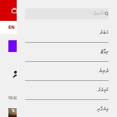
ޚަބަރު
ރިޕޯޓު
ދުނިޔެ
ކުޅިވަރު
ވިޔަފާރި
ލައިފްސްޓައިލް
ދީން
ފޮ
EN
ޚަބަރު
ރިޕޯޓް
MPL - Addu Regional Free Zone
ކުޅިވަރު
ދުނިޔެ
ކުޅިވަރުގެ ދާއިރާއިން ގުޅުން ބަދަހިކުރުމަށް
ތައިލެންޑާއެކު ސޮއިކޮށްފި
ކުޅިވަރު
30 ނޮވެމްބަރު 2025 - 10:52
އާމިނަތު ޝަފާ
ވިޔަފާރި