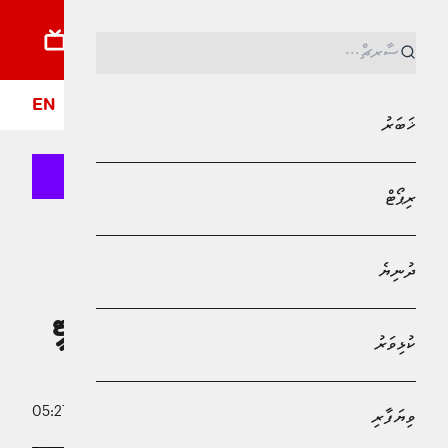
ޚަބަރު
ރިޕޯޓު
ދުނިޔެ
ކުޅިވަރު
ވިޔަފާރި
ލައިފްސްޓައިލް
ދީން
ފޮ
EN
ޚަބަރު
ރިޕޯޓް
MPL - Addu Regional Free Zone
ކުޅިވަރު
ދުނިޔެ
ގޯލުބަސްތާއެއް ފެނިގެންދިޔަ މެޗުގައި
ހާލަންޑުގެ 100 ވަނަ ލީގު ގޯލާއެކު ސިޓީ
ކުޅިވަރު
ތާވަލުގެ ދެވަނަ އަށް
3 ޑިސެމްބަރު 2025 - 05:27
ވިޔަފާރި
އަބްދުﷲ ޣާނިމް