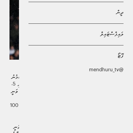
ދީން
ލައިފްސްޓައިލް
ފޮޓޯ
@mendhuru_tv
އިނގިރޭސި ޕްރިމިއާ ލީގުގައި ރޭ ފުލަމްގެ ކްރެވަން ކޮޓޭޖްގައި ކުޅުނު
ގޯލުބަސްތާއެއް ފެނިގެންދިޔަ މެޗުގައި މެންޗެސްޓަރ ސިޓީ ވަނީ 5-
4 ގެ ނަތީޖާ އަކުން ފުލަމް ބަލިކޮށްފަ އެވެ. މި މޮޅާއެކު ސިޓީ ވަނީ
ލީގު ތާވަލުގެ ދެވަނަ އަށް އަރާފަ އެވެ. މި މެޗުގެ އެންމެ
ފާހަގަކޮށްލެވޭ ކަމަކީ ސިޓީގެ ފޯވަޑް
ލީގުގައި އޭނާގެ 100
އާލިން ހާލަންޑް
ވަނަ ލަނޑު ފުރިހަމަކުރުމެވެ.
މެޗުގެ 17 ވަނަ މިނިޓުގައި ހާލަންޑް ޖެހި ލަނޑާއެކު ހާލަންޑް ވަނީ