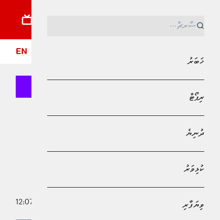
ޚަބަރު
ރިޕޯޓު
ދުނިޔެ
ކުޅިވަރު
ވިޔަފާރި
ލައިފްސްޓައިލް
ދީން
ފޮ
EN
ޚަބަރު
ރިޕޯޓް
MPL - Addu Regional Free Zone
ދުނިޔެ
ދުނިޔެ
ހަނގުރާމަ ހުއްޓާލާފައި އޮތީ ނަމެއްގައި،
އިއްޔެވެސް ޔަހޫދީންގެ ވައިގެ ހަމަލާތަކެއް
ކުޅިވަރު
ޣައްޒާއަށް
4 ޑިސެމްބަރު 2025 - 12:07
ވިޔަފާރި
އިސްމާޢިލް ރާތިޢު