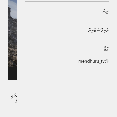
ދީން
ލައިފްސްޓައިލް
ފޮޓޯ
@mendhuru_tv
ފޮޓޯ: އޭޕީ ނިއުސް
ޔަހޫދީންނާއި ހަމާސްއާ ދެމެދު ކުރެވެމުންދާ ހަނގުރާމަ، ނަމެއްގައި
ހުއްޓާލާފައިވީނަމަވެސް އިއްޔެވެސް ޣައްޒާގެ ދެކުނަށް އަމާޒުކޮށް
ވައިގެ ހަމަލާތަކެއް ދީފައިވާކަން ޔަހޫދީން ހާމަކޮށްފިއެވެ.