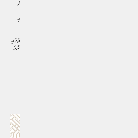
ކަމަށްބުނެ ޣައްޒާއަށް ވައިގެ ހަމަލާތަކެއް ދީފައިވެއެވެ. އެގޮތުން
އޮކްޓޯބަރު މަހުގެ ފަހުކޮޅު ދިން ހަމަލާތަކުގައި 104 މީހުން
މަރުވެފައިވާ އިރު، ނޮވެމްބަރު މަހުގެ ފަހުކޮޅު ދިން ހަމަލާތަކުގައި
33 މީހަކު މަރުވެފައިވެއެވެ.
ހަމާސްއިން 7 އޮކްޓޯބަރު 2023 ގެ ހަމަލާގައި އަސީރުންގެ ގޮތުގައި
ގެންދިޔަ އެންމެން ދޫކޮށްލުމަކީ އެންމެފަހުން ވެވިފައިވާ ހަނގުރާމަ
ހުއްޓާލުމުގެ އެއްބަސްވުމުގެ ޝަރުތެކެވެ.
#އިސްރާއީލް - ފަލަސްތީނުގެ މައްސަލަ