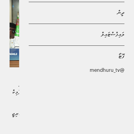
ދީން
ލައިފްސްޓައިލް
ފޮޓޯ
@mendhuru_tv
އިސްރާއިލުން މެދުކެނޑުމެއްނެތި ފަލަސްތީނުގެ ރައްޔިތުންނަށް
ދެމުންގެންދާ ހަމަލާތަކާ ގުޅޭގޮތުން އޯގަނައިޒޭޝަން އޮފް އިސްލާމިކް
ކޯޕަރޭޝަން (އޯ.އައި.ސީ.) ގެ އެގްޒެކެޓިވް ކޮމިޓީ އިން ސައުދީ
ޢަރަބިއްޔާގެ ޖިއްދާގައި ޚާރިޖީ ވަޒީރުންގެ ފެންވަރުގައި އިއްޔެ
ބޭއްވި އެކްސްޓްރާ އޯޑިނަރީ އޯޕަން-އެންޑަޑް ބައްދަލުވުމުގައި ޚާރިޖީ
ވަޒީރު، ޑޮކްޓަރ ޢަބްދުﷲ ޚަލީލް ބައިވެރިވެވަޑައިގެންނެވިއެވެ.