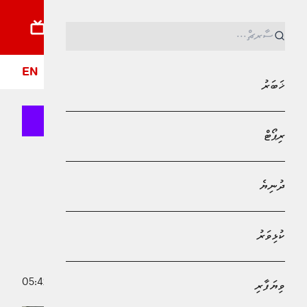
ޚަބަރު
ރިޕޯޓު
ދުނިޔެ
ކުޅިވަރު
ވިޔަފާރި
ލައިފްސްޓައިލް
ދީން
ފޮ
EN
ޚަބަރު
ރިޕޯޓް
MPL - Addu Regional Free Zone
ޚަބަރު
ދުނިޔެ
އިސްރާއީލުން ފަލަސްތީނުގައި ހިންގަނީ
ބައިނަލްއަގުވާމީ ގާނޫނުތަކާ ޚިލާފު
ކުޅިވަރު
އަމަލުތަކެއް: ޑރ. ޚަލީލު
28 ފެބްރުއަރީ 2026 - 05:42
ވިޔަފާރި
މުޙައްމަދު އަފްރާޙް