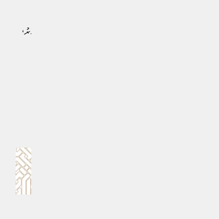
ޔޫރަޕާއި އޭޝިއާގެ ގިނަ ގައުމުތަކަކުން ގްރޮކްގެ މި އަމަލުތަކާ
ގުޅިގެން އެކްސް ޖަވާބުދާރީ ކުރުވުމަށް މަސައްކަތް ކުރަމުންދާއިރު،
މި މައްސަލައިގައި ކުރިއަށް އޮތް ތަނުގައި ގާނޫނީ ބޮޑެތި
ފިޔަވަޅުތަކެއް އެޅުމުގެ ފުރުސަތު އޮތް ކަމަށް ބެލެވެއެވެ.
#ބޭރު ދުނިޔެ
MPL - Addu Regional Free Zone