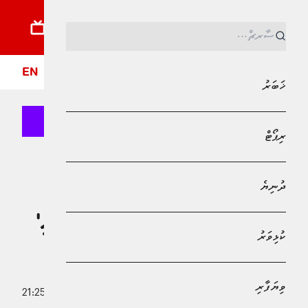
ޚަބަރު
ރިޕޯޓު
ދުނިޔެ
ކުޅިވަރު
ވިޔަފާރި
ލައިފްސްޓައިލް
ދީން
ފޮ
EN
ޚަބަރު
ރިޕޯޓް
MPL - Addu Regional Free Zone
ދުނިޔެ
ދުނިޔެ
މަސްކްގެ ''ގްރޮކް''ގެ ޖިންސީ ސިފަ
އެކުލެވޭ އޭއައި ފޮޓޯތަކަކީ 'ޣައިރު ގާނޫނީ'
ކުޅިވަރު
އެއްޗެއް: ޔޫރަޕިއަން ކޮމިޝަން
ވިޔަފާރި
6 ޖެނުއަރީ 2026 - 21:25
މުހައްމަދު މޫސާ