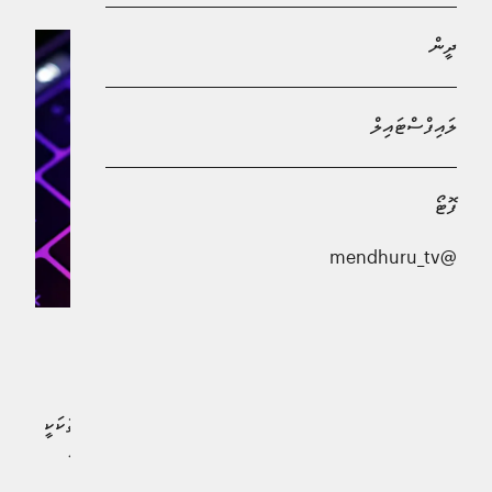
ދީން
ލައިފްސްޓައިލް
ފޮޓޯ
@mendhuru_tv
އީލޮން މަސްކްގެ ސޯޝަލް މީޑިއާ ސައިޓް 'އެކްސް' ގައި
އާންމުކުރަމުންދާ އޮރިޔާން އަންހެނުންނާއި ކުޑަކުދިންގެ ފޮޓޯތަކަކީ
ޣައިރު ގާނޫނީ އަދި ބަލައިގަނެވޭނެ ފަދަ އެއްޗެއް ނޫން ކަމަށް
ޔޫރަޕިއަން ކޮމިޝަނުން ހޯމަ ދުވަހު ބުނެފިއެވެ.