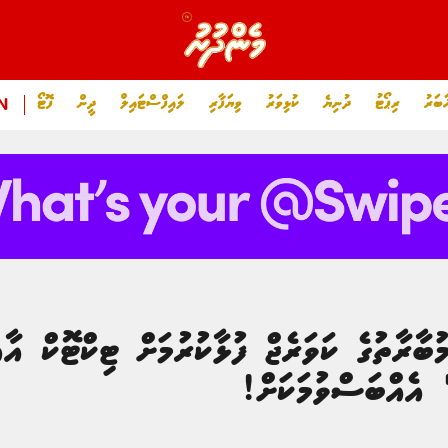
ަބަރު
ރިޕޯޓު
ދުނިޔެ
ކުޅިވަރު
ވިޔަފާރި
ލައިފްސްޓައިލް
ދީން
ފޮޓޯ
N
ޑްކަޕް 2026: މުބާރާތުގެ ކަވަރެޖް ފުޅާކުރުމަށް ޓިކްޓޮކް 
" އެއްބަސްވުމަކަށް!