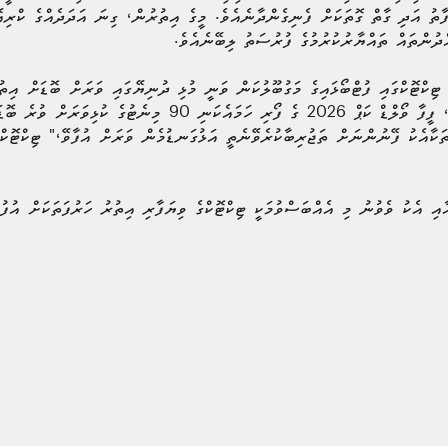
ފާތު އަދި ގާތް ގޮތަކަށް ފެނިގެންދާނެއެވެ. މީގެ އިތުރުން، ގިނަ އަދަދެއްގެ ކްރިއ
ްދުންތައް ތައްޔާރުކުރުމުގެ ފުރުސަތު ލިބޭނެއެވެ.
 ޓިކްޓޮކްގައި ފުޓްބޯޅައިގެ މަގުބޫލުކަން ވަނީ މުޅި ދުނިޔޭގައި ވަރަށް ބޮޑަށް އިތުރ
'ޕްރިފަރޑް ޕްލެޓްފޯމް' ގެ ހައިސިއްޔަތުން، ފީފާ ވޯލްޑް ކަޕް 2026 ގެ ފޯރި ހަ
ކާއެކު ފޭނުންނަށް ތަޖުރިބާކުރެވޭނެތީ އަޅުގަނޑުމެން ވަރަށް އުފާވޭ،" ޓިކްޓޮކްގ
ާއި އެކު ވެވުނު މި އެއްބަސްވުމަކީ ޓިކްޓޮކްގެ ވިޔަފާރި އިތުރު ހަރުފަތަކަށް އުފުލ