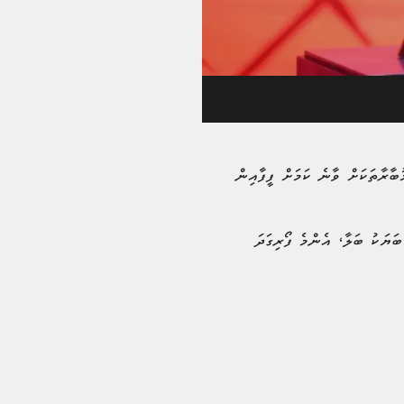
ވެސް ތަފާތު މުބާރާތަކަށް ވާނެ ކަމަށް ފީފާއިން
ބަޔަކު ބަލާ، އެންމެ ފޯރިގަދަ