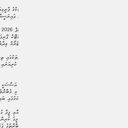
ބްރޯޑްކާސްޓަރުންނަށް ޓިކްޓޮކްގެ ޕްރީމިއ
މުދާ ރައްކާތެރިކުރުމަށްޓަކައި ޕައިރަސީއ
"ފ
މަގްސަދު ހާސިލުކުރުމަށް ޓިކްޓޮކް 'ޕްރިފަ
ޖެނެރަލް މަޓިއަސް ގްރާފްސްޓްރޯމް ވިދާޅުވ
"މިއީ ދުނިޔޭގެ އެކި ކަންކޮޅުތަކުގައި ތިބ
ގުޅުވައިދޭނެ ކަމެއް. ފުޓްބޯޅަ ކުރިއަރައ
އެވެ.
ހަބުން 48 ޓީމު ބައިވެރިވާ މި މ
އަދި ގޭމިފިކޭޝަން ފަދަ ކަންކަމުގައި ބައ
ފުރަތަމަ ފަހަރަށް، ޓިކްޓޮކް އާއި ފީފާ ގު
ޓިކްޓޮކް ކްރިއޭޓަރުންނަށް، މީގެ ކުރިން 
މަންޒަރުތައް ހިމެނޭހެން، މުބާރާތުގެ ފަ