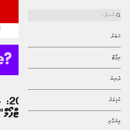
ޚ
ޚަބަރު
ރިޕޯޓް
ދުނިޔެ
MPL - Addu Regional Free Zone
ކުޅިވަރު
ކުޅިވަރު
ވޯލް
"ޕްރިފަރޑް ޕްލެޓްފޯމް
ވިޔަފާރި
ޢަބްދުލް ޙަންނާނު މުޙައްމަދު