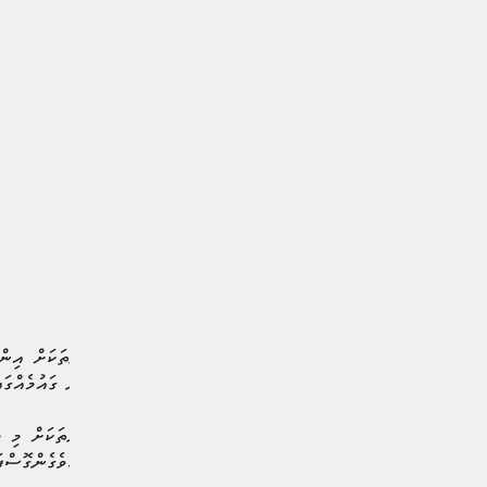
މައިގަނޑު ދެ ސަބަބަކީ ތިން ގައުމެއްގައި ބާއްވާ ފުރަގަމަ މުބާރާތަށްވުމ
ކޮންމެއަކަސް ފޯރިގަދަ މުބާރާތަކަށް މި 
ބަލާލެވޭނެ ގޮތްތަށް މަގު ފަހިވެގެންގޮސްފަ