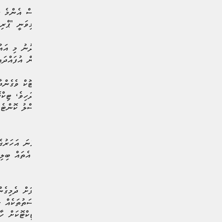
އެގޮތުން މުޅި ދުނިޔޭގައި ވެސް އެންމެ ގ
މައި އިދާރާ ފީފާ އާ ދެމެދު މިވަނީ "ޕްރިފ
ބަލާ ސަޕޯޓަރުންނަށް ގާތްކަން އުފައްދައ
މި އެއްބަސްވުމާއި އެކު ޓިކްޓޮކް ވެގެންދ
ތެރޭގައި ގިނަ އަދަދެއްގެ އަސްލު ކޮންޓެ
ވެގެންދާނެއެވެ.
މި އެއްބަސްވުމަކީ
އެ މުބާރާތުގެ ކޮންޓެންޓަށް އެތައް ބިލިއ
ބަލާފަ އެވެ.
ޕާޓްނަރުންނަށް ބޮޑެތި ފުރުސަތުތަކެއް ހުޅ
ހިއްސާކުރުމާއި، ފީފާ އިން ޓިކްޓޮކަށް ހ