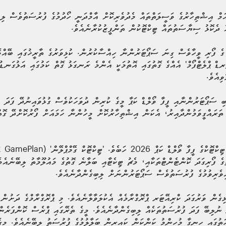
ަމް އިޝްތިހާރުގެ ވަސީލަތްތައް މެދުވެރިކޮށް އާމްދަނީ ހޯދުމުގެ ފުރުސަތުވެސް ލިބޭ
ާ ދެކޮޅު ސިޔާސަތުތައް ޓިކްޓޮކުން ތަންފީޒުކުރާނެއެވެ.
ީފާގެ އަމާޒަކީ ފީފާ ވޯލްޑް ކަޕް 2026 ގެ ފޯރި ވީހާވެސް ގިނަ ސަޕޯޓަރުންނާ ހިއްސާކުރުން. ކުޅިވަރުގެ ތާރީޚު
ރޑް ޕްލެޓްފޯމް' އެއްގެ ގޮތުގައި އޮތުމަކީ އެންމެ ރަނގަޅު ގޮތް ކަމުގައި އަޅުގަނޑ
ިއެވެ.
ި ސަޕޯޓަރުންނާއި ފީފާ ވޯލްޑް ކަޕާ މީގެ ކުރިން ދުވަހަކުވެސް ގުޅުވައިނުދޭ ފަދަ އ
ި ތަރައްގީވަމުންދާއިރު، އެކަން އިޝްތިހާރުކޮށް މީހުންނާ ހަމައަށް ފޯރުކޮށްދޭ ގޮތ
ުބާރާތުގެ ފޯރިގަދަ ކޮންޓެންޓްތަކާއި، މެޗު ޓިކެޓާއި ބަލާނެ ގޮތުގެ މައުލޫމާތު ލިބޭނެ
ިވެރިވުމުގެ ފުރުސަތުވެސް ސަޕޯޓަރުންނަށް ލިބިގެންދާނެއެވެ.
ޅިގެން ވަރުގަދަ ކްރިއޭޓަރ ޕްރޮގްރާމެއް އެކުލަވާލާނެއެވެ. މި ޕްރޮގްރާމްގެ ދަށުން
ނުލިބޭ ފަދަ ފުރުސަތުތަކެއް ލިބިގެންދާނެއެވެ. މީގެ ތެރޭގައި ޕްރެސް ކޮންފަރެން
ހަތުގައި ހިނގާ މުހިންމު ކަންކަން ކައިރިން ބަލާލުމުގެ ފުރުސަތު ލިބޭނެއެވެ. މީ