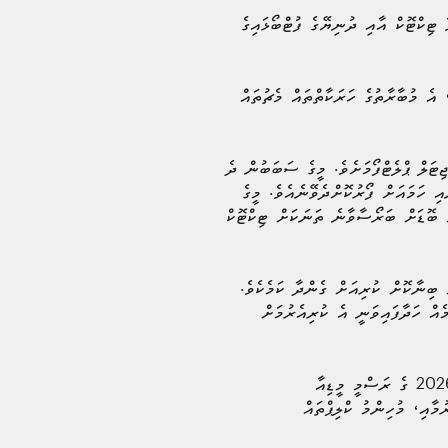
ޓިކްޓޮކް އާއި ދުނިޔޭގެ ފުޓްބޯޅައިގެ
 ފީފާ ވޯލްޑް ކަޕް 2026™ ގެ ފޯރި އިތުރަށް ގަދަވެ، އެ މުބާރާތުގެ ހަރަކާތްތައް މެޗުތައް
ިޓަލް ޕްލެޓްފޯމަށެވެ. މީގެ ސަބަބުން ދެ
ގެ ފުރިހަމަ ކަވަރޭޖެއް ބެލުންތެރިންނާއި ހަމައަށް ފޯރުކޮށްދެވޭނެއެވެ. މީގެ
ެ ބޮޑަށް ބަރޯސާވާނެ ތަނަކަށް ޓިކްޓޮކް
ައްޗަށް ބިނާކޮށް ކުރިއަށް ގެންދާ ކަމެކެވެ.
ެއް ހަދާފައިވަނީ އެ ކުރިއެރުމަށް
2026 ވަނަ އަހަރުގެ ނިޔަލަށް ދެމިގެންދާ މި ޕާޓްނަރޝިޕްގެ ސަބަބުން، ޓިކްޓޮކްގައި ހަރަކާތްތެރިވާ ފީފާ ވޯލްޑް ކަޕް 2026 ގެ ރަސްމީ މީޑިއާ
މާއި، މުހިންމު ކްލިޕްތައް