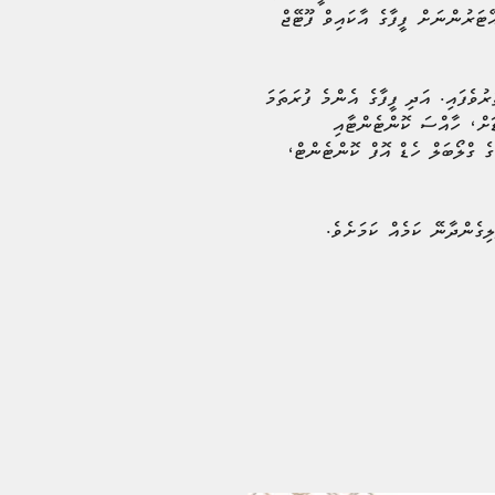
ޭޓަރުންނަށް ފީފާގެ އާކައިވް ފޫޓޭޖް
ުވެފައި. އަދި ފީފާގެ އެންމެ ފުރަތަމަ
މައެކަނި 90 މިނެޓުގެ ކުޅިވަރަށް ވުރެ ބޮޑަށް، ހާއްސަ ކޮންޓެންޓާއި
ެ ގްލޯބަލް ހެޑް އޮފް ކޮންޓެންޓް،
ިގެންދާނޭ ކަމެއް ކަމަށެވެ.