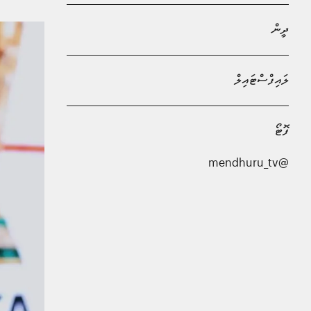
ދީން
ލައިފްސްޓައިލް
ފޮޓޯ
@mendhuru_tv