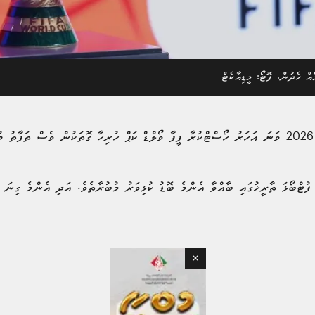
އް ހެދުން. ފޮޓޯ: މީޑިއާކެޓް
އެމެރިކާ އާއި މެކްސިކޯ އަދި ކެނަޑާގައި 2026 ވަނަ އަހަރު ހޯސްޓްކުރާ ފީފާ ވޯލްޑް ކަޕް ހުރިހާ ގޮތަކުން 
 ފުޓްބޯޅަ ތާރީޚުގައި ބާއްވާ އެންމެ ބޮޑު ކުޅިވަރު މުބުރާތެވެ. އަދި އެންމެ ގިނަ 