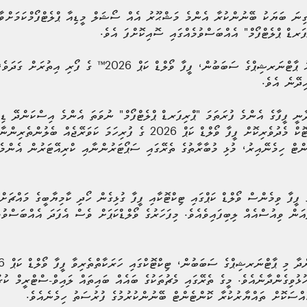
ިނަ ބަޔަކު ބޭނުންކުރާ އެންމެ މަޝްޙޫރު އެއް ސޯޝަލް މީޑިއާ ޕްލެޓްފޯމްކަމަށްވާ 
ަރޑް ޕްލެޓްފޯމް" އެއްބަސްވުމެއްގައި ސޮއިކޮށްފަ އެވެ.
މި އެއްބަސްވުމާއި އެކު އުފެދުނު މި އައު ޕާޓްނަރޝިޕްގެ ސަބަބުން،
ިދޭނެ އެވެ.
ާނީ ފީފާގެ އެންމެ ފުރަތަމަ "ޕްރިފަރޑް ޕްލެޓްފޯމް" ނުވަތަ އެންމެ އިސްކަންދޭ ޑިޖ
ފަރާތުގެ ގުޅުން އިތުރަށް ބަދަހިވެ، ޓިކްޓޮކް މެދުވެރިކޮށް ފީފާ ވޯލްޑް ކަޕް 2026 
ންޓް ހިމެނޭއިރު، މުޅި މުބާރާތުގެ ތެރޭގައި ސަޕޯޓަރުންނާއި ކްރިއޭޓަރުން އެންމ
 2023 ވަނަ އަހަރުގެ ފީފާ ވިމެންސް ވޯލްޑް ކަޕްގައި ޓިކްޓޮކާއި ފީފާ ގުޅިގެން ހޯދި ކާމިޔާބީގެ މ
ަން ވިއުސްއެއް ލިބިފައިވެއެވެ. މިފަހަރުގެ ވޯލްޑްކަޕަށް ވެސް އެފަދަ އެއްބަސްވުމ
ުވިގެންދާނެއެވެ. މީގެ ތެރޭގައި މެޗުތަކުގެ ބައެއް ބައިތައް ލައިވް-ސްޓްރީމް ކުރު
ާއްސަކޮށް ތައްޔާރުކުރާ ކޮންޓެންޓް ބޭނުންކުރުމުގެ ފުރުސަތު ހިމެނެއެވެ.