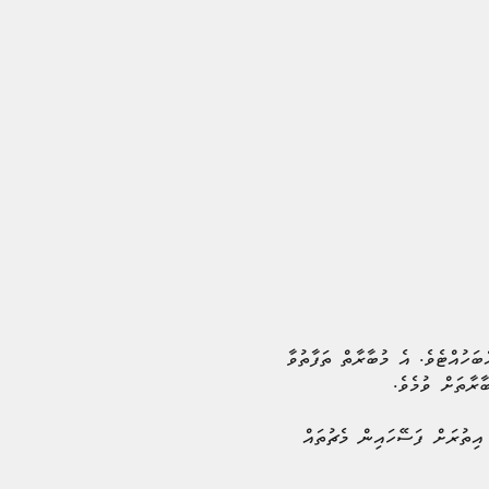
ް ކަޕް 2026 ތަފާތުވާ ގިނަ ސަބަބުތަކެއް އެބަހުއްޓެވެ. އެ މުބާރާތް ތަފާތުވާ
 އިތުރަށް ފަސޭހައިން މެޗުތައް