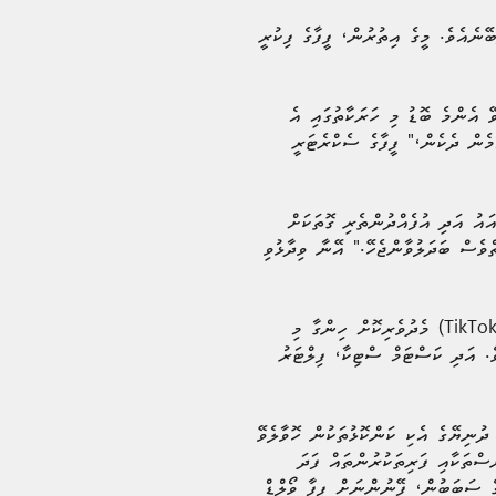
ނެއެވެ. މީގެ އިތުރުން، ފީފާގެ ފިކުރީ
ގައި ބޭއްވޭ އެންމެ ބޮޑު މި ހަރަކާތުގައި އެ
ުމެން ދެކެން،" ފީފާގެ ސެކްރެޓަރީ
ައު އަދި އުފެއްދުންތެރި ގޮތަކަށް
ްވެސް ބަދަލުވާންޖެހޭ." އޭނާ ވިދާޅުވި
މި ޕާޓްނަރޝިޕްގެ މައިގަނޑު އަސާސަކީ ޓިކްޓޮކްގެ ފީފާ ވޯލްޑް ކަޕް 2026 ހަބެވެ. 'ޓިކްޓޮކް ގޭމްޕްލޭން' (TikTok GamePlan) މެދުވެރިކޮށް ހިންގާ މި
އެވެ. އަދި ކަސްޓަމް ސްޓިކާ، ފިލްޓަރު
 ދުނިޔޭގެ އެކި ކަންކޮޅުތަކުން ހޮވާލެވޭ
ސްތަކާއި ފަރިތަކުރުންތައް ފަދަ
ގެ ސަބަބުން، ފޭނުންނަށް ފީފާ ވޯލްޑް