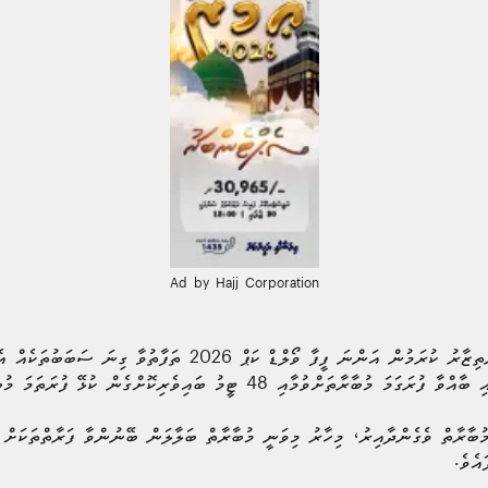
Ad by Hajj Corporation
މުޅި ދުނިޔެ ވެސް އެ މުބާރާތަކަށް އިންތިޒާރު ކުރަމުން އަންނަ ފީފާ ވޯލްޑ
ާއި 48 ޓީމު ބައިވެރިކޮށްގެން ކުޅޭ ފުރަތަމަ މުބާރާތަށް ވުމެވެ.
މުބާރާތް ވެގެންދާއިރު، މިހާރު މިވަނީ މުބާރާތް ބަލާލަން ބޭނުންވާ ފަރާތްތަކަށް
އެވެ.