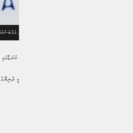
ޓިކްޓޮކްް އާއި ފީފާ އާއި ދެމެދު އެއްބަސްވުމެ
ބުނެފިއެވެ.
ވޯލްޑް ކަޕް ފުޓްބޯޅަ މުބާރާތަކީ ދުނިޔޭގެ
މުބާރާތެވެ.