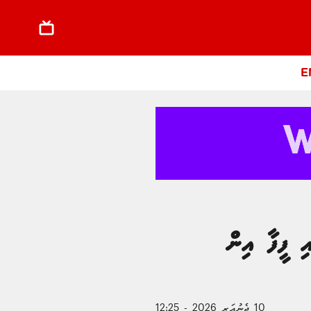
E
އާއި ފީފާ އިން
10 ޖެނުއަރީ 2026 - 12:25