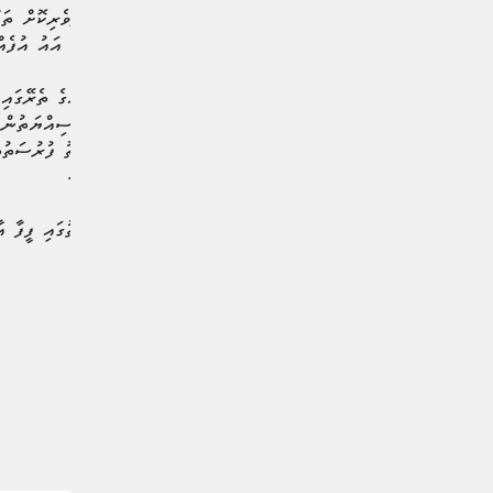
ކަޕްގެ ތަޖުރިބާ ޓިކްޓޮކް މެދުވެރިކޮށް ތަ
ބޭނުންކުރުމާއި އޭގެ އެހީގައި އައު އުފެއ
"ވޭތުވެދިޔަ މަދު އަހަރުތަކެއްގެ ތެރޭގައި
ކްރިއޭޓަރުންނަށް ލިބޭ ތަފާތު ފުރުސަތުތަ
ޖޭމްސް ސްޓެފަޑް ވިދާޅުވިއެވެ.
ޖޭމްސް ސްޓެފަޑް ވިދާޅުވި ގޮތުގައި ފީފާ އ
#ފީފާ ވޯލްޑްކަޕް
#ފީފާ
#ޓިކްޓޮކް