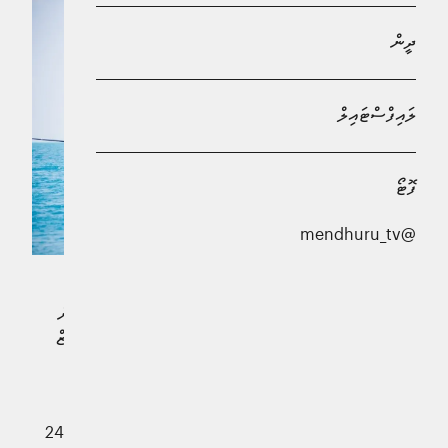
ދީން
ލައިފްސްޓައިލް
ފޮޓޯ
@mendhuru_tv
ޖަނަވަރީ މަހު 236 ދޯންޏަކުން ކިރުވި މަހަށް 40.3 މިލިއަން
ރުފިޔާ ދޫކޮށްފައިވާކަމަށް މޯލްޑިވްސް އިންޑަސްޓްރިއަލް ފިޝަރީޒް
ކޮމްޕެނީ، މިފްކޯގެ ތަފާސްހިސާބުތަކުން ދައްކައިފިއެވެ.
މިފްކޯއިން އާންމުކޮށްފައިވާ މިދިޔަ މަހުގެ ތަފާސްހިސާބުތަކުން
ދައްކާ ގޮތުގައި، މިދިޔަ މަހު ޖުމްލަ 236 ދޯންޏަކުން 2454.34