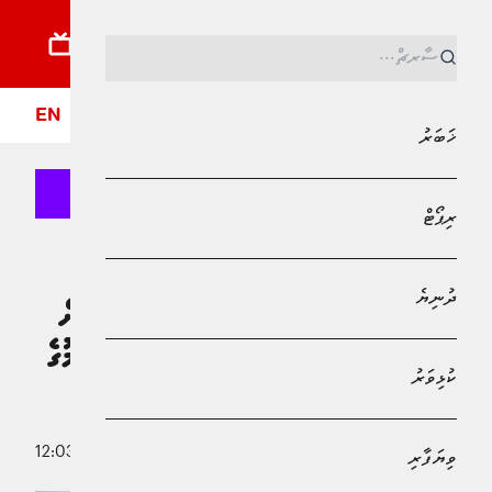
ޚަބަރު
ރިޕޯޓު
ދުނިޔެ
ކުޅިވަރު
ވިޔަފާރި
ލައިފްސްޓައިލް
ދީން
ފޮ
EN
ޚަބަރު
ރިޕޯޓް
MPL - Addu Regional Free Zone
ޚަބަރު
ދުނިޔެ
މަސްވެރިންނަށް މިދިޔަ މަހު 40 މިލިއަން
ރުފިޔާ - ރައީސްގެ ވައުދުފުޅު ފުއްދަވާކަމުގެ
ކުޅިވަރު
ހެއްކެއް!
4 ފެބްރުއަރީ 2026 - 12:03
ވިޔަފާރި
އިސްމާޢިލް ރާތިޢު