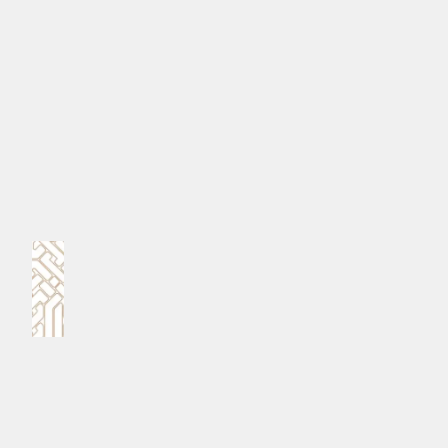
މަސައްކަތެކެވެ. އެގޮތުން މަސްވެރިކަމުގެ ސިނާއަތް އިތުރަށް
ފުޅާކޮށް، ރާއްޖެއަށް އެންމެ ބޮޑު އާމްދަނީއެއް ލިބޭ އެއް
ސިނާޢަތަކަށް މަސްވެރިކަން ހެދުމަކީ ސަރުކާރުގެ އަމާޒެކެވެ.
#މަސްވެރިކަމުގެ ސިނާއަތު
#މިފްކޯ
MPL - Addu Regional Free Zone
ކޮމެންޓް