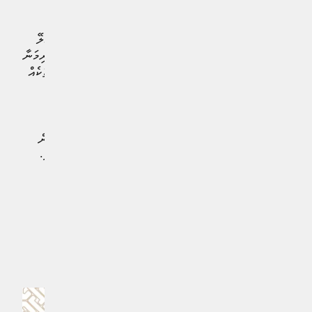
މަސައްކަތެއް އަދި ނުފަށައެވެ.
ރައީސް ޑރ. މުހައްމަދު މުއިއްޒު ވަނީ މާލެ ހިޔާ އާއި ސިނަމާލޭ
ފްލެޓުތަކުގައި ދިރިއުޅޭ މީހުން އެ ފްލެޓުތަކަށް ދައްކަންޖެހޭ ޖޫރިމަނާ
އެކި ސަބަބުތަކާ ހެދި ނުދެއްކޭ މީހުންނަށް ހާއްސަ އިނާޔަތްތަަކެއް
ދެއްވަން ނިންމަވައިފައެވެ.
އެކި ސަބަބުތަކާ ހެދި މާލެހިޔާ/ސިނަމާލެ ފްލެޓުތަކުގެ ޖޫރިމަނާ
ނުދެއްކޭ މީހުންގެ ޖޫރިމަނާ މާފުކޮށް، ފައިސާގެ އިނާޔަތެއް ދޭން
ރައީސް ނިންމެވީ މިދިޔަ ޖެނުއަރީ މަހުގެ ފަސް ވަނަ ދުވަހުއެވެ.
#މާލެ ސިޓީ ކައުންސިލް
#މާލެހިޔާ