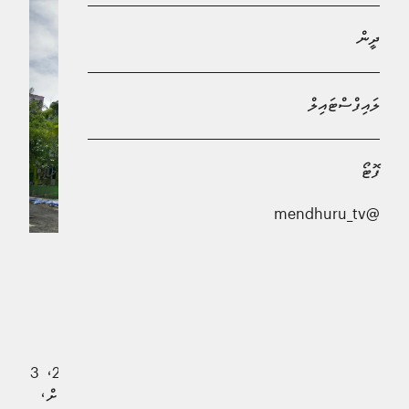
ދީން
ލައިފްސްޓައިލް
ފޮޓޯ
@mendhuru_tv
މާލޭގައި ހުންނަ ސިނަމާލެ ފްލެޓުތަކާއި ލިފްޓުތައް މަރާމާތުކޮށް،
ބަލަހައްޓާނެ ބަޔަކު ހޯދަން މާލެ ސިޓީ ކައުންސިލުން
އިއުލާންކޮށްފިއެވެ.
ބުރާސްފަތި ދުވަހުގެ ރޭ ކުރި އިއުލާނުގައި ވަނީ ސިނަމާލެ 1، 2، 3
އަދި 4ގެ ފްލެޓުތައް އެއް އަހަރު ދުވަހުގެ މުއްދަތަށް މަރާމާތުކޮށް،