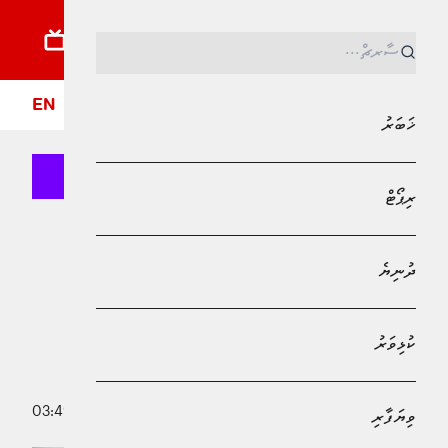
ޚަބަރު
ރިޕޯޓު
ދުނިޔެ
ކުޅިވަރު
ވިޔަފާރި
ލައިފްސްޓައިލް
ދީން
ފޮ
EN
ޚަބަރު
ރިޕޯޓް
MPL - Addu Regional Free Zone
ޚަބަރު
ދުނިޔެ
ސިނަމާލެ ފްލެޓުތަކާއި ލިފްޓްތައް
މަރާމާތުކޮށްދޭނެ ފަރާތެއް ހޯދަން
ކުޅިވަރު
އިއުލާންކޮށްފި
20 މާރިޗު 2026 - 03:49
ވިޔަފާރި
ޒިދާން މުޙައްމަދު