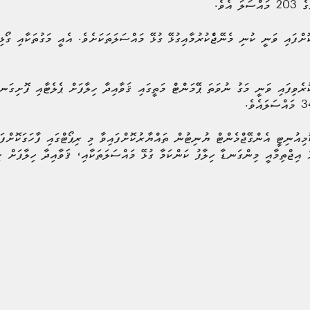
ެވެ.
ްފައި ވަނީ ކުނި މެނޭޖެްކުރުމާއިގުޅޭ ގުޅޭ މައްސަލަތަކަށެވެ. އެއީ މަގުތަކާއި ގޯޅ
ެވިފައި ވަނީ މަގު ނުވަތަ ޕޭމަންޓް މަތީގައި ޤަވާއިދާ ހިލާފަށް ޕެލެޓާއި ފޮށިގަ
ިއުނިޓީ އެންގޭޖްމެންޓް ޔުނިޓުން ތައްޔާރުކޮށްފައިވާ މި ރިޕޯޓްގައި ފާހަގަކޮށްފައ
ު އިޖްތިމާއީ މިންގަނޑާ ހިލާފު ކަންކަމާ ގުޅޭ މައްސަލަތަކާއި، ޤަވާއިދާ ހިލާފަށް 