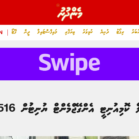
ަބަރު
ރިޕޯޓު
ދުނިޔެ
ކުޅިވަރު
ވިޔަފާރި
ލައިފްސްޓައިލް
ދީން
ފޮޓޯ
N
ުނިޓީ އެންގޭޖްމެންޓް ޔުނިޓުން 516 މައްސަލަ ބަލައިފި