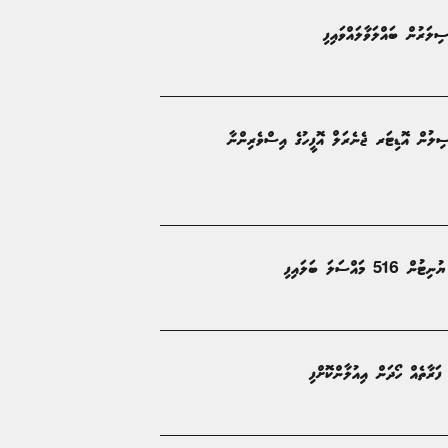
ސިލަރުން ބައްލަވާލައްވައިފި
ިލުން އޮޑިޓަރ ޖެނެރަލް އޮފީހުގެ އިސްވެރިންނާ
ްސަލަ ބަލައިފި
ފަރާތެއް ހޯދަން އިއުލާންކޮށްފި