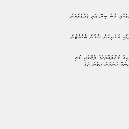
ިތަކާއި ހުސް ބިން އަދި ފަޅުތެރެއަށް
ނޑާއި އެހެނިހެން ސާމާނު ބެހެއްޓުން
ިވާ ކަންތައްތަކުގެ ތެރޭގައި ކުނި
ހިންގާ ކަންކަން ހިމެނެ އެވެ.