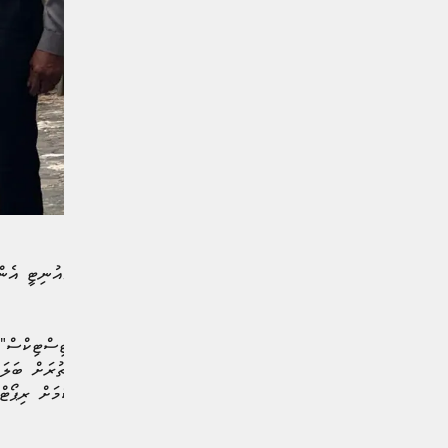
އެވެ.
މައްސަލައެއް ވެސް ހިމެނޭ ކަމަށް ރިޕޯޓްގ