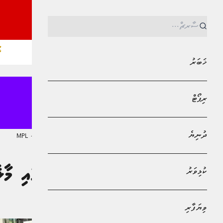
ޚ
ޚަބަރު
ރިޕޯޓް
ދުނިޔެ
MPL - Addu Regional Free Zone
ޚަބަރު
ކުޅިވަރު
ހަފުތާއެއް ތެރޭގައި މާލެ ކޮމިއ
ޒިދާން މުޙައްމަދު
ވިޔަފާރި