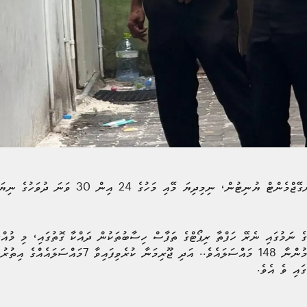
ައި ވެ އެވެ.