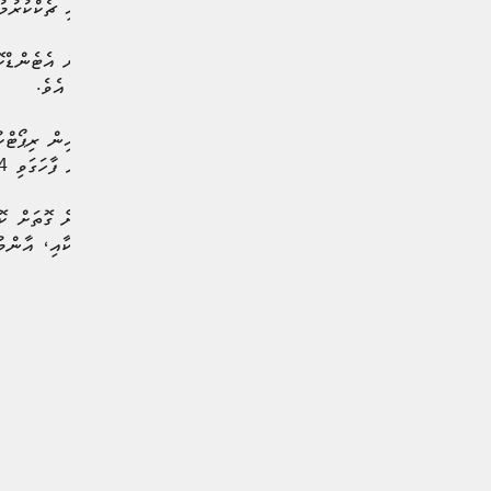
މައިޒާން އަދި ޕާކްތައް ބަލައި ޗެކްކުރުމުގެ 203 މައްސަލަ އ
ދެ ވަނައަށް އެންމެ ގިނައިން އެޓެންޑްކޮށ
ކުނިއެޅުމުގެ 309 މައްސަލަ އެވެ.
ތިން ވަނައަށް އެންމެ ގިނައިން ރިޕޯޓްކުރ
ނުވަތަ ޖަމާކުރުމާ ގުޅޭ ގޮތުން ފާހަގަވި 34 މައްސަލައެވެ.
ޖުމްލަ އަށް ދާއިރާއެއް ހިމެނޭ ގޮތަށް ކޮމ
މެނޭޖްކުރުމާ ގުޅޭ މައްސަލަތަކާއި، އާންމ
#މާލެ ސިޓީ ކައުންސިލް