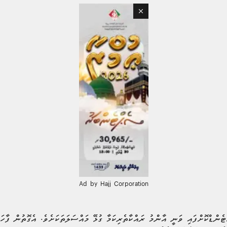
Ad by Hajj Corporation
ެންޑްކޮށްފައި ވަނީ އާންމު ރައްކާތެރިކަމާ ގުޅޭ މައްސަލަތަކަށެވެ. އެގޮތުން ފާހަގ