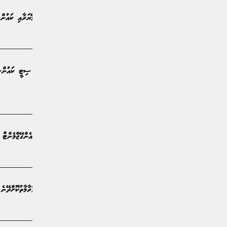
ހުޅުމާލޭގެ ދެ މިސްކިތެއްގެ ހާލަތު މޭޔަރާއި ކައުން
ޚަބަރު | 2 މަސް ކުރިން
އޮޑިޓް ރިޕޯޓް ލަސްވަމުންދާތީ މާލެ ސިޓީ ކައުންސ
ބައްދަލުކޮށްފި
ޚަބަރު | 2 މަސް ކުރިން
ހަފުތާއެއް ތެރޭގައި މާލެ ކޮމިއުނިޓީ އެންގޭޖްމެންޓް ޔުނިޓުން 516 މައ
ޚަބަރު | 2 މަސް ކުރިން
ސިނަމާލެ ފްލެޓުތަކާއި ލިފްޓްތައް މަރާމާތުކޮށްދޭނެ 
ޚަބަރު | 5 މަސް ކުރިން