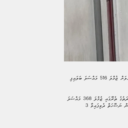
މާލެ ސިޓީ ކައުންސިލްގެ ކޮމިއުނިޓީ އެންގޭޖްމެންޓް ޔުނިޓުން، ނިމިދިޔަ މޭއި މަހުގެ 24 އިން 30 ވަނަ ދުވަހުގެ ނިޔަލަށް ޖުމްލަ 516 މައްސަލަ ބަލައިފި
ކައުންސިލުން "ވީކްލީ ސްޓެޓިސްޓިކްސް"ގެ ނަމުގައި ނެރޭ ހަފްތާ ރިޕޯޓްގެ ތަފާސް ހިސާބުތަކުން ދައްކާ ގޮތުގައި، މި މުއްދަތުގެ ތެރޭގައި ޖުމްލަ 368 މައްސަލަ
ބަލައި ނިންމާފައިވާއިރު، އިތުރަށް ބަލަމުންނާ 148 މައްސަލައެވެ.. އަދި ޖޫރިމަނާ ކުރެވިފައިވާ 7މައްސަލައެއްގެ އިތުރުން ނަސޭހަތް ދެވިފައިވާ 3