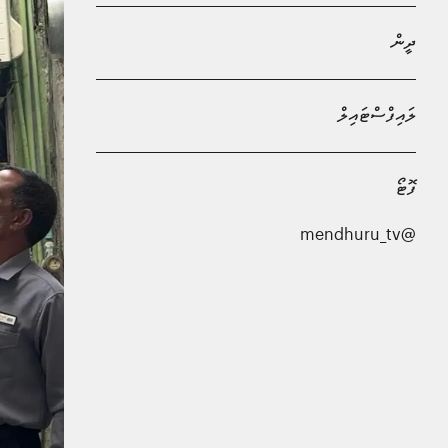
ދީން
ލައިފްސްޓައިލް
ފޮޓޯ
@mendhuru_tv