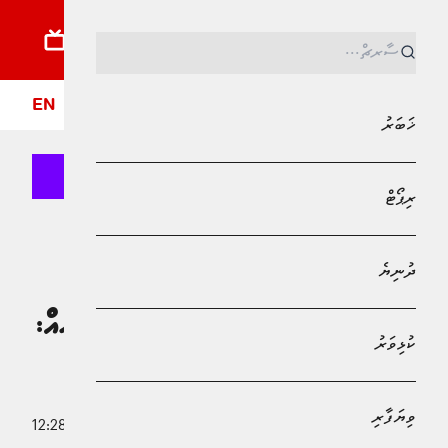
ޚަބަރު
ރިޕޯޓު
ދުނިޔެ
ކުޅިވަރު
ވިޔަފާރި
ލައިފްސްޓައިލް
ދީން
ފޮ
EN
ޚަބަރު
ރިޕޯޓް
MPL - Addu Regional Free Zone
ދުނިޔެ
ދުނިޔެ
އިސްރާއީލުން ފާސްކުރި މަރުގެ އަދަބުގެ
ގާނޫނު ތަންފީޒުކުރުމަކީ ހަނގުރާމައިގެ ކުށެއް:
ކުޅިވަރު
އދ.
ވިޔަފާރި
1 އޭޕްރީލު 2026 - 12:28
މުހައްމަދު މޫސާ