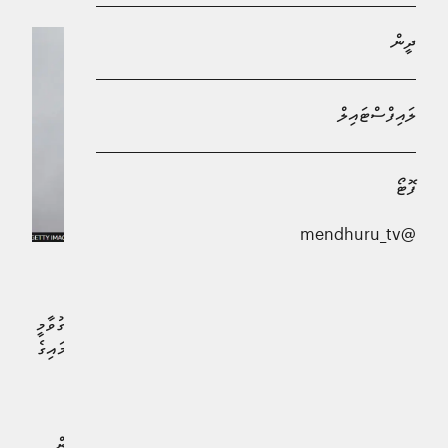
ދީން
ލައިފްސްޓައިލް
ފޮޓޯ
@mendhuru_tv
އިސްރާއީލުގެ ގާނޫނު ހަދާ މަޖިލިސް (ކްނެސެޓް) އިން
ފާސްކޮށްފައިވާ މަރުގެ އަދަބު ދިނުމުގެ އާ ގާނޫނަކީ ބައިނަލްއަގުވާމީ
ގާނޫނުތަކާ ޚިލާފު، އަދި އެ ގާނޫނު ތަންފީޒުކުރުމަކީ "ހަނގުރާމައިގެ
ކުށެއް" ކަމަށް ބަލާނެ ކަމުގެ ވަރުގަދަ އިންޒާރެއް އދ. އިން
ދީފިއެވެ.
މި އިންޒާރު ދީފައިވަނީ މާރިޗު 30، 2026 ގައި އިސްރާއީލުން