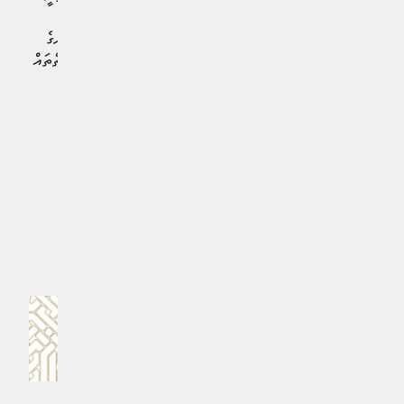
ކޯޓުތަކުގައި މި ގާނޫނު ހިނގާނީ "އިސްރާއީލު ދައުލަތުގެ
ދެމިއޮތުމަށް އިންކާރުކުރުމުގެ މަގްސަދުގައި" މީހުން މަރާ މީހުންގެ
މައްޗަށެވެ. ފާޑުކިޔާ ފަރާތްތަކުން ބުނާ ގޮތުގައި މިފަދަ އިބާރާތްތައް
ބޭނުންކޮށްފައިވަނީ ޔަހޫދީ ހަރުކަށި ފިކުރުގެ މީހުން ހިންގާ
އަނިޔާވެރި އަމަލުތަކަށް މި ގާނޫނު ނުހިނގާނެކަން ކަށަވަރު
ކުރުމަށެވެ.
#އިސްރާއީލް - ފަލަސްތީނުގެ މައްސަލަ
#އިސްރާއީލް
#ޔުނައިޓެޑް ނޭޝަންސް (އދ)
MPL - Addu Regional Free Zone