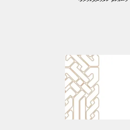
މަސައްކަތް ކުރަމުންދާކަމަށެވެ.