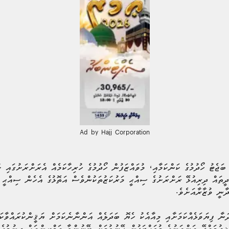
Ad by Hajj Corporation
 ބަޖެޓު ހޯދުމުގެ ކަންކަމާއި، މުވައްޒަފުން ހޯދުމުގެ ހުރިހާކަމެއް އެރަށްރަށުގައި
ދީތައް ދިރިއުޅޭ ރަށްރަށުގެ ސިއްޙީ މަރުކަޒުތަކުންވެސް އަތޮޅުގެ އެހެން ސިއްޙީ ޚ
ދާނީ ވުޒާރާއަށެވެ.
ދަނާ ފިޔަވަޅެއްކަމަށާއި މިއާއެކު ހެޔޮ ބަދަލެއް އަންނާނެކަމަށް ޔަޤީންކުރައްވާކަ