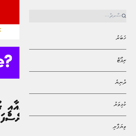
ޚ
ޚަބަރު
ރިޕޯޓް
ދުނިޔެ
MPL - Addu Regional Free Zone
ޚަބަރު
ކުޅިވަރު
"ސިއްޙީ ވުޒާރާއާއި ގު
ބަދަލުތަކެއް ގެނެސްފަ
ވިޔަފާރި
އައިޝަތު ނަޝާ