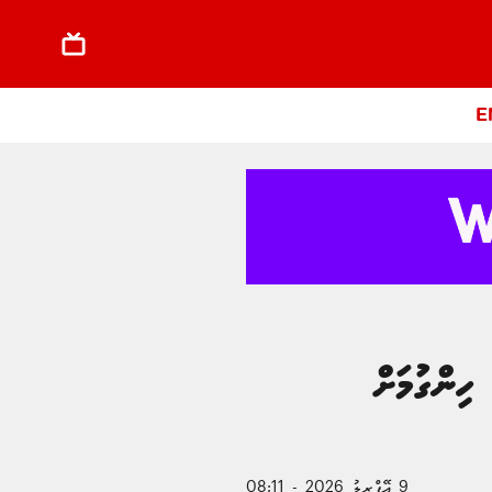
E
ިންގުމަށް
9 އޭޕްރީލު 2026 - 08:11