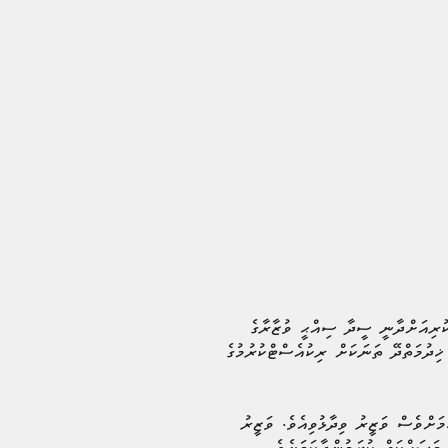
 ކުރިއަށްދާނީ ސީދާ ސިއްޙީ ވުޒާރާގެ
ިދުމަތްދޭ ތަނަކަށް ރިކުއެސްޓްކުރުމުގެ
މަށްވެސް ވަޒީރު ވިދާޅުވިއެވެ. ވަޒީރު