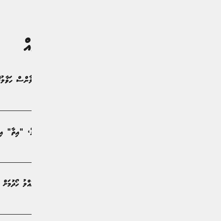
ގުޅުންހުރި ލިޔުންތައް
އިތުރު 17 ރަށަކަށް އައު އެމްބިއުލާންސް ހަވާލުކޮށްފި
ޚަބަރު | 21 ދުވަސް ކުރިން
ހެލްތް މިނިސްޓްރީގެ ޑިޖިޓަލް ޕޯޓަލް، "އިތާ" އިފް
ޚަބަރު | 21 ދުވަސް ކުރިން
ރާއްޖޭގެ އާބާދީގެ މައްސަލަތަކަށް ހައްލު ހޯދުމަ
ޚަބަރު | މަހެއް ކުރިން