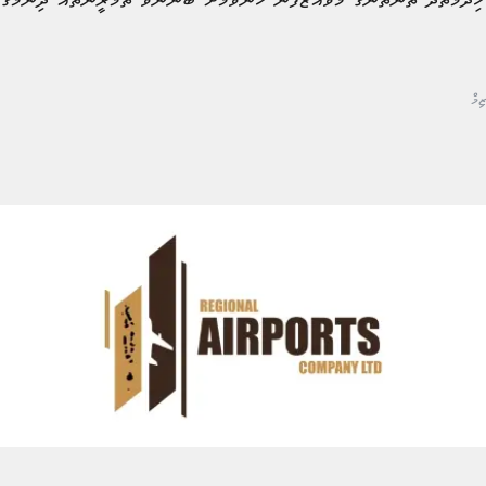
 ޚިދުމަތްދޭ ތަންތަނުގެ މުވައްޒަފުން ހޭނުވުމަށް ބޭނުންވާ ތަމްރީންތައް ދިނުމުގެ 
މް