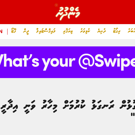
ަބަރު
ރިޕޯޓު
ދުނިޔެ
ކުޅިވަރު
ވިޔަފާރި
ލައިފްސްޓައިލް
ދީން
ފޮޓޯ
N
ޅުން ރަނގަޅު ކުރުމަށް މިހާރު ވަނީ އިދާރީ ހ
"