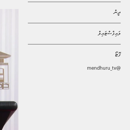
ދީން
ލައިފްސްޓައިލް
ފޮޓޯ
@mendhuru_tv