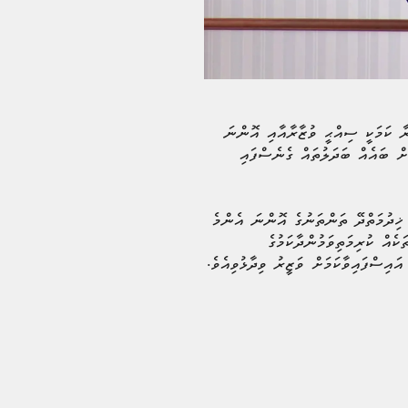
ރާ ކަމަކީ ސިއްޙީ ވުޒާރާއާއި އޮންނަ
ށް ބައެއް ބަދަލުތައް ގެނެސްފައި
ޚިދުމަތްދޭ ތަންތަނުގެ އޮންނަ އެންމެ
ެއް ކުރިމަތިވަމުންދާކަމުގެ
ައިސްފައިވާކަމަށް ވަޒީރު ވިދާޅުވިއެވެ.