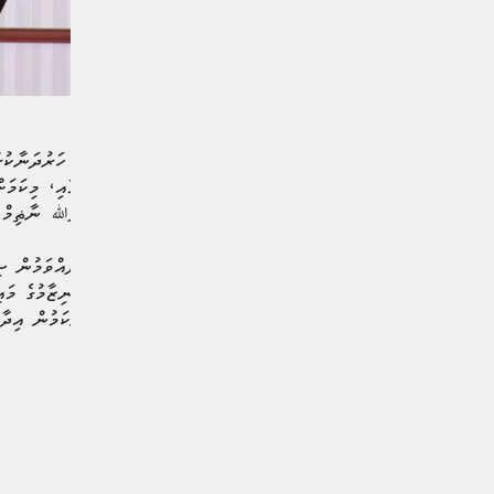
އަތޮޅުތަކުގެ ސިއްޙީ ޚިދުމަތް ހަރުދަނާކު
ގުޅުން ކުޑަވުމުގެ މައްސަލަކަމާއި، މިކަމ
ކަމަށް ސިއްޙީ ވަޒީރު ޢަބްދުﷲ ނާޡިމް އި
ނޫސްވެރިންނަށް މަޢުލޫމާތުދެއްވަމުން ސ
ބޮޑު ކަންބޮޑުވުމަކީ ސިއްޙީ ނިޒާމުގެ މައ
ކަންބޮޑުވުންކަމަށެވެ. އެހެންކަމުން އިދާރ