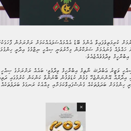
ރުމަށް ކުރިމަތިވެފައިވާ އެންމެ ބޮޑު އެއްމައްސަލައެއްކަމަށް ރަށްރަށުން ފާހަގަކު
ަށް ހައްލެއް ގެނައުމަށް ސަރުކާރުން މިހާރުވަނީ ސިއްޙީ ނިޒާމުގެ އިދާރީ ހިންގުމަ
ބްރާހީމް ވިދާޅުވެއްޖެއެވެ.
ިއްޙީ ވަޒީރު ޢަބްދުﷲ ނާޡިމް އިބްރާހީމް ވިދާޅުވީ، ބައެއް ރަށްރަށުގެ ސިއްހީ 
ި އިދާރާއާ އޮންނަންޖެހޭ ގުޅުން ކުޑަވުމުން ބޭނުންވާ ކަންކަން ކުރުމުގައި ދަތިތަކ
ީ ހިންގުމަށް ބަދަލުތަކެއް ގެނެސްފައިވާކަމަށާއި މިއާއެކު ރަނގަޅު ބަދަލުތަކެއް އ