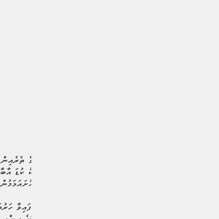
މިބަދަލާއެކު އިދާރީ ހިންގުމުގެ ތެރެއިން
ބެލުމުގެ ދަށުންނެވެ. މިއާއެކު ކުޑަ އާބާ
ބަދަލުގައި ކަންކަމަށް އެދި ހުށައަޅަމުން
މިއީ މަޝްވަރާކުރެވިގެން އަޅާފައިވާ ހަރު