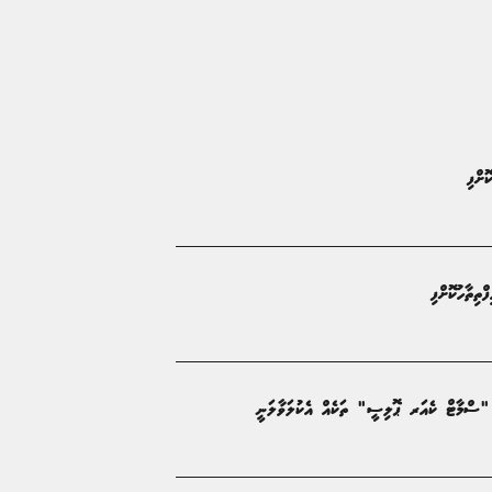
ތިތާހުކޮށްފި
ށް "ސްމާޓް ކެއަރ ޕޮލިސީ" ތަކެއް އެކުލަވާލަނީ