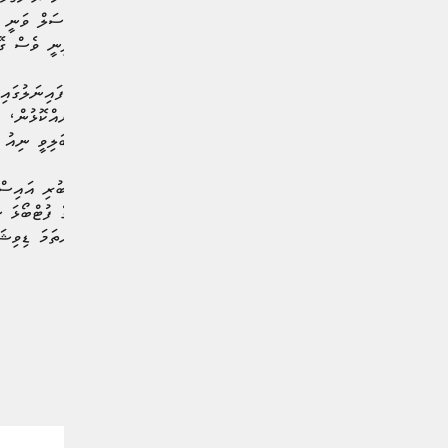
ބޮލުން ޖަހައި ކާމިޔާބުކޮށްދިނީ ވެސް ގޭ
ބަލިވިއިރު، ފަހު ދެ ފަހަރު ބަލިވީ ނިއު 
ސަސްޕެންޝަނަށް ފަހު އެނބުރި އައިސް ނި
އަހަރަށް ފަހު ބޭއްވި ރާއްޖޭގެ ފުޓްބޯޅަ 
ކަޕް ކާމިޔާބުކުރީ އަލަށް ފުރަތަމަ ޑިވިޝ
#ނިއުރޭޑިއެންޓް ސްޕޯޓްސް ކްލަބް