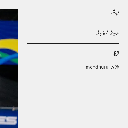
ދީން
ލައިފްސްޓައިލް
ފޮޓޯ
@mendhuru_tv