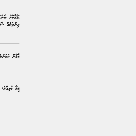
އަންސީޒަނުގައި ހުރިހާ ތަށްޓަކަށް އަމާޒުކޮށް ބަންގ
ނިއުރޭޑިއަންޓްއަށް މުހިންމު ކުޅުންތެރިންތަކެއް ސޮއ
ކުޅިވަރު | 15 ދުވަސް ކުރިން
މިހާރު ރާއްޖޭގައި ހުރި އެންމެ މޮޅު ޒުވާން ކުޅުންތ
ކުޅިވަރު | 16 ދުވަސް ކުރިން
އީތަން ޒަކީ ނިއުރޭޑިއަންޓްގެ ޔޫތު ޓީމާ ގުޅިއްޖެ، 
ކުޅިވަރު | މަހެއް ކުރިން