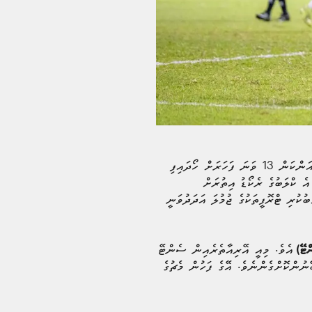
ޓީސީ ސްޕޯޓްސް ކްލަބް 3-0 އިން ބަލިކޮށް ނިއު ރޭޑިއަންޓް ސްޕޯޓްސް ކްލަބުން އެފްއޭ ކަޕް ފުޓްބޯޅަ މުުބާރާތުގެ ޗެމްޕިއަންކަން 13 ވަނަ ފަހަރަށް ހޯދައިފި
އެ ކްލަބުގެ ރެކޯޑު އިތުރަށް
ުކުރި ޓްރޮފީތަކުގެ ޖުމުލަ އަދަދުވަނީ
އެވެ. މިއީ އޭރިއާތެރެއިން ސެންޓޭ
ްޓޭ)
ުންކޮށްގެންނެވެ. އޭގެ ފަހުން މެޗުގެ