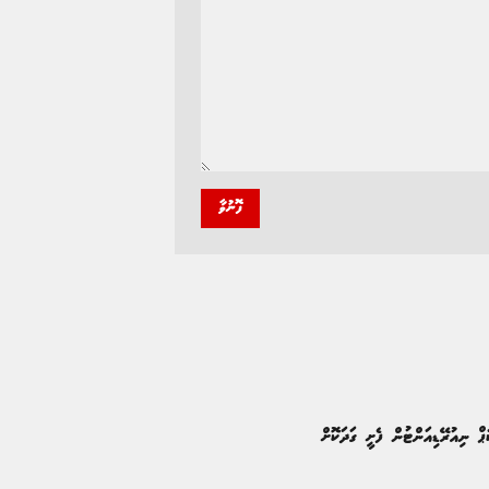
ފޮނުވާ
ޕް ނިއުރޭޑިއަންޓުން ފެށީ ގަދަކޮށް