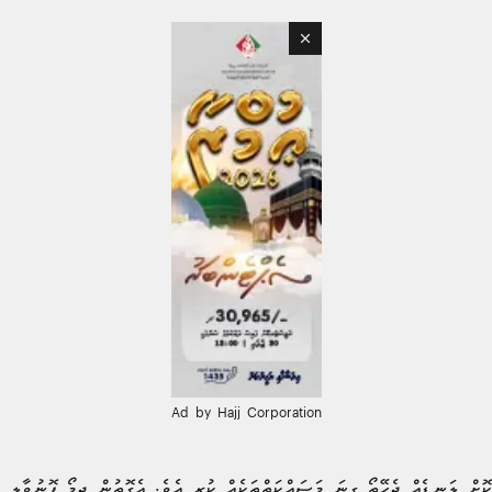
Ad by Hajj Corporation
ޮށް ލަނޑެއް ޖެހޭތޯ ގިނަ މަސައްކަތްތަކެއް ކުރި އެވެ. އެގޮތުން ޖިމޯ ފޮނުވާލި ބ