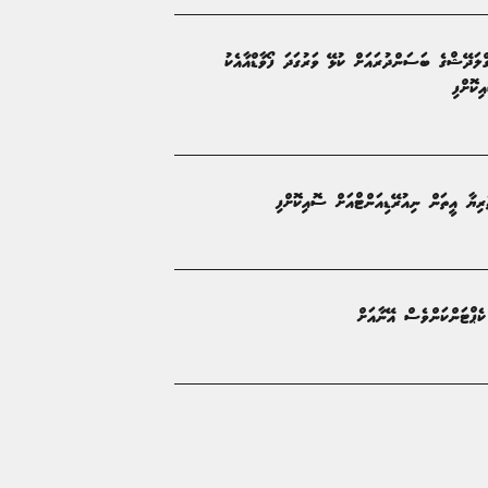
ްލަދޭޝްގެ ބަސަންދުރައަށް ކުޅޭ ވަރުގަދަ ފޯވާޑްއާއެކު
ިކޮށްފި
ެރިޔާ އީތަން ނިއުރޭޑިއަންޓްއަށް ސޮއިކޮށްފި
ކެޕްޓަންކަންވެސް އޭނާއަށް