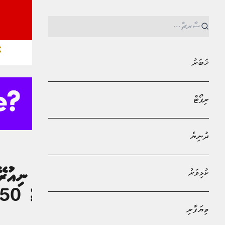
ޚ
ޚަބަރު
ރިޕޯޓް
ދުނިޔެ
MPL - Addu Regional Free Zone
ކުޅިވަރު
ކުޅިވަރު
ތާޜީޚުގައި ރެކޯޑް 50 ތަށި ހަމަކޮށްފި
ވިޔަފާރި
އަބްދުﷲ ޣާނިމް