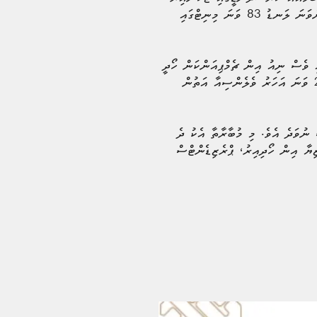
ނިއުގެ ކީޕަރު މުހައްމަދު ފައިސަލް ވަނީ ޓީސީގެ ހަމަލާތައް ހުއްޓުވުމުގައި މުހިންމު ދައުރެއް އަދާކޮށްފަ އެވެ. ނިއުގެ ތިންވަނަ ލަނޑު 83 ވަނަ މިނިޓްގައި
ކުރި ދެވަނަ ފަހަރެވެ. 2017 ވަނަ އަހަރުގެ ފައިނަލުގައި ވެސް ނިއު އިން ޗެމްޕިއަންކަން ހޯދީ
ޓީސީ ބަލިކޮށްގެންނެވެ. އަނެއްކޮޅުން، މިއީ ޓީސީ އެފްއޭ ކަޕް ފައިނަލުން ޖެހިޖެހިގެން ބަލިވި ތިންވަނަ ފަހަރެވެ. 2016 ވަނަ އަހަރު ވެލެންސިއާ އަތުން
ނުވަދެ އެވެ. މި މުބާރާތާ އެކު ދެ
ިޔާ އިން ހޯދިއިރު، ޕްރެޒިޑެންޓްސް