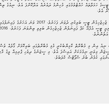
ރޯ އެވެ.
މިއީ ނިއު އިން އެފްއޭ ކަޕް ފައިނަލުގައި ޖެހިޖެހިގެން ޓީސީ ބަލި
އަތުންނެވެ.
އު އިން މި މުބާރާތް ކާމިޔާބުކުރީ މުޅި މުބާރާތުގައި ބައިކޮޅަށް ގޯލެއް ވެސް 
ސީޒަން މިވަނީ ނިމުމަކަށް އައިސްފަ އެވެ. މި ސީޒަނުގެ ދިވެހި ޕްރިމިއާ ލީގު މާޒ
ަނުގައި ކުޅުނު ބުރު ސްޕޯޓްސް ކްލަބެވެ.