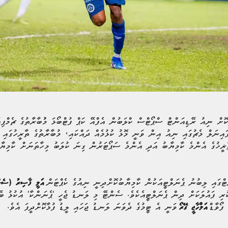
ައިނަލް މެޗުގައި ނިއު އިން ވަނީ މޮޅު ކުޅުމެއް ދައްކައި، މުބާރާތުގެ ތާރީހުގައި 
ތާޜީޚުގެ އެންމެ ކާމިޔާބު އަދި އެންމެ ސަޕޯޓަރުން ގިނަ ކުލަބު މިހާތަނަށް ކާމިޔާބ
އަލީ ފާސިރު (ސެނ
ި ފައުލަކަށް ދިން ޕެނަލްޓީއެކެވެ. ސެންޓޭ މި ލަނޑު ޖެހީ 'ޕެނަންކާ' އުކުޅު ބޭނ
ވަނީ އެ ޓީމުގެ ދެވަނަ ލަނޑު ޖަހައި ލީޑު ފުޅާކޮށްދީފަ އެވެ.
އަލްހާޖީ ގޭރޯ