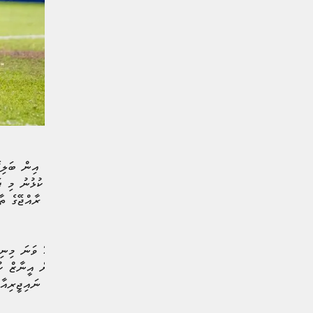
އެވެ. ގަލޮޅު ދަނޑުގައި މިރޭ ކުޅުނު މި ފ
ވަރުގަދަކޮށްފަ އެވެ. މިއާއެކު ރާއްޖޭގެ 
5 އަށް އަރާފައެވެ.
މި މެޗުގެ ފުރަތަމަ ލަނޑު 21 ވަނަ މިނިޓްގައި ލިބުނު ޕެނަލްޓީއަކުން ކާމިޔާބުކޮށްދިނީ ނިއުގެ ކެޕްޓަން
އަށް ޓީސީގެ ކެޕްޓަން ހަސަން އީނާޒް ކުރ
40 ވަނަ މިނިޓްގައި ނިއުގެ ނައިޖީރިއާ ފޯވާޑް