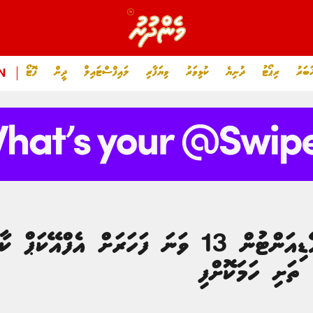
ަބަރު
ރިޕޯޓު
ދުނިޔެ
ކުޅިވަރު
ވިޔަފާރި
ލައިފްސްޓައިލް
ދީން
ފޮޓޯ
N
ޓީސީ ބަލިކޮށް ނިއުރޭޑިއަންޓުން 13 ވަނަ ފަހަރަށް 