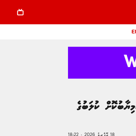
E
އެފްއޭކަޕް ކާމިޔާބުކޮށް ކުލަބުގެ
18 އޭޕްރީލު 2026 - 18:22