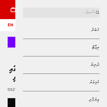
ޚަބަރު
ރިޕޯޓު
ދުނިޔެ
ކުޅިވަރު
ވިޔަފާރި
ލައިފްސްޓައިލް
ދީން
ފޮ
EN
ޚަބަރު
ރިޕޯޓް
MPL - Addu Regional Free Zone
ކުޅިވަރު
ދުނިޔެ
ބާސާ ކަޓުވާލައިދިޔަ އެތްލެޓިކޯ ފައިނަލުގައި
ސޮސިޑާޑް އަތުން ބަލިވެ ތަށިގެއްލުވާލައިފި
ކުޅިވަރު
19 އޭޕްރީލު 2026 - 03:27
އަބްދުﷲ ޣާނިމް
ވިޔަފާރި