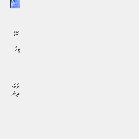
ވާދަވެރި ކުޅުމަކަށްފަހު ޕެނަލްޓީ ޝޫޓްއައުޓްގައި 4-3 އިން
އެތުލެޓިކޯ މެޑްރިޑް ބަލިކޮށް، ރެއާލް ސޮސިއެދާދުން މިއަހަރުގެ ކޮޕާ
ޑެލް ރޭ ކާމިޔާބުކޮށްފިއެވެ. ލަ ކާޓޫޖާ ސްޓޭޑިއަމްގައި ކުޅުނު މި
ފައިނަލް މެޗުގެ ފުރިހަމަ ވަގުތާއި އިތުރު ވަގުތު ހަމަވިއިރު ދެ ޓީމު
އޮތީ 2-2 އިން އެއްވަރުވެފައެވެ.
މެޗު ފެށިގެން އެންމެ 14 ސިކުންތުގެ ތެރޭގައި އެންޑަރ
ބަރެނެޓްޒިއާ ވަނީ ސޮސިއެދާދަށް ލީޑު ނަގައިދީފައެވެ. މިއީ މި
މުބާރާތުގެ ފައިނަލެއްގައި މިހާތަނަށް ފެނުނު އެންމެ އަވަސް ގޯލެވެ.
ނަމަވެސް މެޗުގެ 18 ވަނަ މިނެޓުގައި ގްރީޒްމަން ތަނަވަސްކޮށްދިން
ފުރުސަތަކުން އެޑެމޯލާ ލުކްމަން ވަނީ އެތުލެޓިކޯއަށް ނަތީޖާ
އެއްވަރުކޮށްދީފައެވެ. ފުރަތަމަ ހާފުގެ އިތުރު ވަގުތުގައި ލިބުނު
ޕެނަލްޓީއަކުން މިކޭލް އޮޔަރޒަބަލް އަލުން ސޮސިއެދާދަށް ލީޑު
ހޯދައިދިނެވެ.