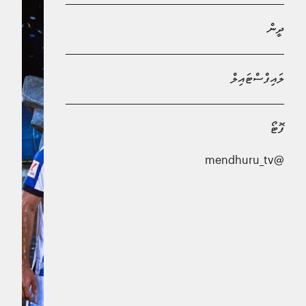
ދީން
ލައިފްސްޓައިލް
ފޮޓޯ
@mendhuru_tv