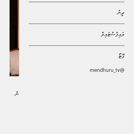
ދީން
ލައިފްސްޓައިލް
ފޮޓޯ
@mendhuru_tv
ރަސްމާލެ މަޝްރޫޢަކީ ކުރިއަށް އޮތް 20 އަހަރަށް ޕްލޭންކޮށްގެން
ސަރުކާރުން ކުރިއަށް ގެންދާ މަޝްރޫޢެއް ކަމަށް ބިނާރާއި
ގެދޮރުވެރިކަމާއި އުމްރާނީ ތަރައްޤީއާ ބެހޭ ވަޒީރު ޢަބްދުﷲ
މުއްޠަލިބް ވިދާޅުވެއްޖެއެވެ.
އެމަނިކުފާނު މިހެން ވިދާޅުވީ ވިދާޅުވީ، ރައްޔިތުންގެ މަޖިލީހުގެ