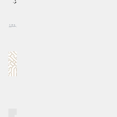
ހިންގަން މަޖުބޫރު މަޝްރޫޢެއްގެ ގޮތުގައި ވަޒީރު ސިފަކުރެއްވިއެވެ.
# އިންފްރާސްޓްރަކްޗާ މިނިސްޓަރު ޑރ. އަބްދުﷲ މުއްތަލިބު
#ރަސްމާލެ
#ރަސްމާލެ މަޝްރޫޢު
MPL - Addu Regional Free Zone
ކޮމެންޓް