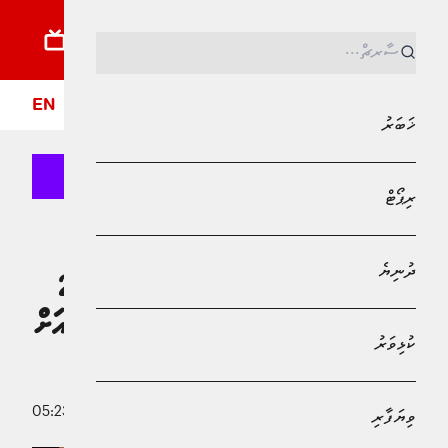
ޚަބަރު
ރިޕޯޓު
ދުނިޔެ
ކުޅިވަރު
ވިޔަފާރި
ލައިފްސްޓައިލް
ދީން
ފޮ
EN
ޚަބަރު
ރިޕޯޓް
MPL - Addu Regional Free Zone
ޚަބަރު
ދުނިޔެ
ރަސްމާލެ މަޝްރޫޢަކީ ކުރިއަށް އޮތް 20
އަހަރަށް ޕްލޭންކޮށްގެން ސަރުކާރުން ކުރިއަށް
ކުޅިވަރު
ގެންދާ މަޝްރޫޢެއް
28 އޭޕްރީލު 2026 - 05:23
ވިޔަފާރި
މުޙައްމަދު އަފްރާޙް