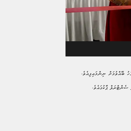
ހު ބޭއްވުމަށް ނިންމައިފިއެވެ.