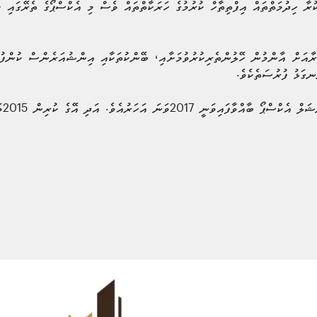
ުރާ ހިދުމަތްތައް އިފްތިތާހް ކުރުމުގެ ހަރަކާތްތައް ވެސް މި އެކްސްޕޯގެ ތެރޭގައި 
ރާއަށް އާންމުން ހޭލުންތެރިކުރުވުމަށާއި، ބޭންކުތަކާއި އިންޝުއަރެންސް ކުންފުނ
ނގަޅު ފުރުސަތެކެވެ.
އެން