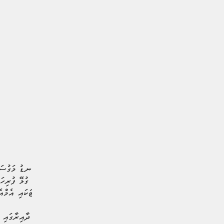
މި އެކްސްޕޯ ބޭއްވުމުގެ މައިގަނޑު މަގުސަ
ބައްދަލުވެ، މާލީ ހިދުމަތްތަކާ ގުޅޭ ފުރިހ
ހަރުދަނާކޮށް ކުރިއެރުވުމަށްޓަކައި އެމްއ
މި އެކްސްޕޯގެ ތެރެއިން މާލީ ދާއިރާގައި 