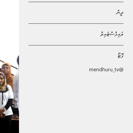
ދީން
ލައިފްސްޓައިލް
ފޮޓޯ
@mendhuru_tv