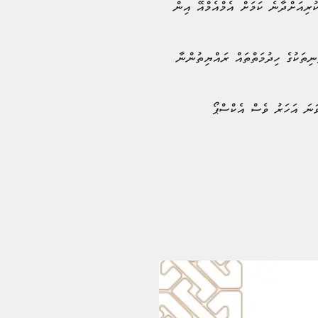
ކުރިއަށްދާނެ ކަމަށް އެމްއެމްއޭ އިން
ިތަކުގެ ހިދުމަތްތައް ރައްޔިތުންނާ
މެ ފަހުން އެމްއެމްއޭ އިން ފައިނޭންޝަލް އެކްސްޕޯ ބާއްވާފައިވަނީ 2017ވަނަ އަހަރުއެވެ. އަދި އޭގެ ކުރިން 2015ވަނަ އަހަރު ވެސް އެކްސްޕޯ