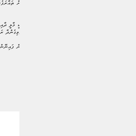
ހިދުމަތްދޭ ފަރާތްތަކުން އަލަށް ތައާރަފުކ
މައުލޫމާތުދެއެވެ.
މި ފައިނޭންޝަލް އެކްސްޕޯއަކީ މާލީ ދާއި
ގާތުން ފޯރުކޮށްދިނުމަށް ހުޅުވިގެންދާ ރަ
ބާއްވާފައިވެއެވެ.
#އެމްއެމްއޭ