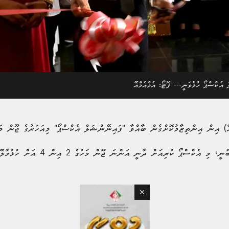
ޭ) އިން އިންތިޒާމުކޮށްގެން ބާއްވާ "ފައިނޭންޝަލް އެކްސްޕޯ" މިއަހަރުގެ ޖޫން މަ
ރިއަށް ދާނީ އަންނަ ޖޫން މަހުގެ 2 އިން 4 އަށް ހުޅުމާލޭ ސެންޓްރަލް ޕާކުގައެވެ.