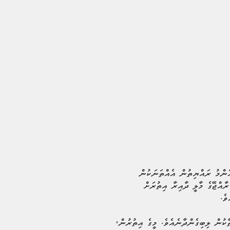
އާންމު ރައްޔިތުން އެއްތަނަކުން
ރާއްޖޭގެ މާލީ ދާއިރާ އިތުރަށް
ވެ.
ާކުން ލިބިގެންދާނެއެވެ. މީގެ އިތުރުން،