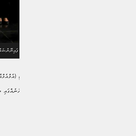
2015 ވަނަ އަހަރު ބޭއްވުނު ފައިނޭންޝަލް އެކްސްޕޯ ހުޅުވަނީ--- ފޮޓޯ: އެމްއެމްއޭ
މޯލްޑިވްސް މަނިޓަރީ އޮތޯރިޓީ (އެމްއެމްއ
އެމްއެމްއޭ އިން ނެރުނު ބަޔާނެއްގައި ބުނީ، މި އެކްސްޕޯ ކު