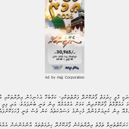
Ad by Hajj Corporation
ދަކީ މާލީ ހިދުމަތް ފޯރުކޮށްދޭ ފަރާތްތަކާއި، ކަމާބެހޭ އެހެނިހެން އިދާރާތަކާއި 
ަމަ މައުލޫމާތު ފޯރުކޮށްދިން ކަމަށް އެމްއެމްއޭ އިން ވަނީ ބުނެފައެވެ. އަދި މިއީ 
ެމްއޭ އިން ކުރިއަށްގެންދާ މުހިންމު މަސައްކަތެއް ކަން ވެސް ވަނީ ފާހަގަކޮށްފައެ
ހަރަކާތްތެރިވާ ތަފާތު އިދާރާތަކުން ފޯރުކޮށްދޭ ހިދުމަތްތައް އާންމުންނަށް އެއްތ