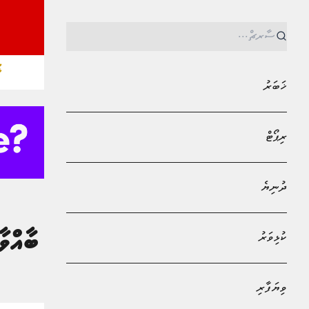
ޚ
ޚަބަރު
ރިޕޯޓް
ދުނިޔެ
MPL - Addu Regional Free Zone
ޚަބަރު
ކުޅިވަރު
އެމްއެމްއޭ އިން ބާއް
މަރިޔަމް މާޙީ
ވިޔަފާރި