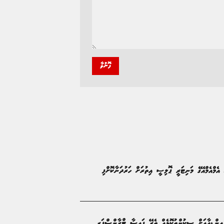
ފޮނުވާ
އެމްއެމްއޭގެ މަނިޓަރީ ޕޮލިސީ އިތުރަށް ހަރުދަނާކޮށްފި
ް އިންޑިއާއަށް ސިކުންތުކޮޅެއް ތެރޭ ފައިސާ ޓްރާންސްފަރ