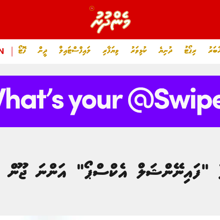
ަބަރު
ރިޕޯޓު
ދުނިޔެ
ކުޅިވަރު
ވިޔަފާރި
ލައިފްސްޓައިލް
ދީން
ފޮޓޯ
N
ވާ "ފައިނޭންޝަލް އެކްސްޕޯ" އަންނަ ޖޫން މ