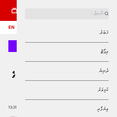
ޚަބަރު
ރިޕޯޓު
ދުނިޔެ
ކުޅިވަރު
ވިޔަފާރި
ލައިފްސްޓައިލް
ދީން
ފޮ
EN
ޚަބަރު
ރިޕޯޓް
MPL - Addu Regional Free Zone
ޚަބަރު
ދުނިޔެ
މޯލްޑިވްސް-ސްރީލަންކާ ބިޒްނަސް ފޯރަމް ގެ
ސަބަބުން އިންވެސްޓަރުންގެ ސަމާލުކަން
ކުޅިވަރު
ރާއްޖެއަށް
7 މޭ 2026 - 13:31
ވިޔަފާރި
މުޙައްމަދު އަފްރާޙް