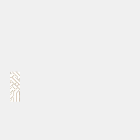
މަންޒިލަކަށް ހެދުމަށް ސަރުކާރުން ކުރަމުންދާ ދެމެހެއްޓެނިވި
މަސައްކަތްތަކެވެ.
#މިނިސްޓަރު މުހައްމަދު ސައީދު
#ރައީސުލްޖުމްހޫރިއްޔާ ޑރ.މުހައްމަދު މުއިއްޒު
MPL - Addu Regional Free Zone
ކޮމެންޓް