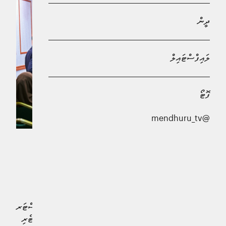
ދީން
ލައިފްސްޓައިލް
ފޮޓޯ
@mendhuru_tv
މޯލްޑިވްސް-ސްރީލަންކާ ބިޒްނަސް ފޯރަމް ގެ ސަބަބުން
އިންވެސްޓަރުންގެ ސަމާލުކަން ރާއްޖެއަށް ލިބިފައިވާކަަމަށް
އިކޮނޮމިކް މިނިސްޓަރ މުހައްމަދު ސައީދު ވިދާޅުވެއްޖެއެވެ.
ރައީސް އޮފީހުގައި ބޭއްވި ނޫސްވެރިންގެ ބައްދަލުވުމުގައި މިނިސްޓަރ
ވިދާޅުވީ ރައީސުލްޖުމްހޫރިއްޔާ ޑރ. މުހައްމަދު މުއިއްޒު އަވަށްޓެރި