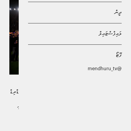
ދީން
ލައިފްސްޓައިލް
ފޮޓޯ
@mendhuru_tv
ކޭމްޕް ނޯގައި ކުޅުނު ފޯރިގަދަ އެލް ކްލެސިކޯ މެޗުގައި ރެއާލް މެޑްރިޑް
2-0 އިން ބަލިކޮށް، ބާސެލޯނާއިން ސްޕެނިޝް ލަލީގާގެ
ޗެމްޕިއަންކަން ކަށަވަރުކޮށްފިއެވެ. މިއީ ތާރީޚުގައިވެސް ވާދަވެރި
ރެއާލް މެޑްރިޑް ބަލިކުރުމަށްފަހު ބާސެލޯނާއިން ލީގު ތަށި
ކާމިޔާބުކުރި ފުރަތަމަ ފަހަރެވެ.