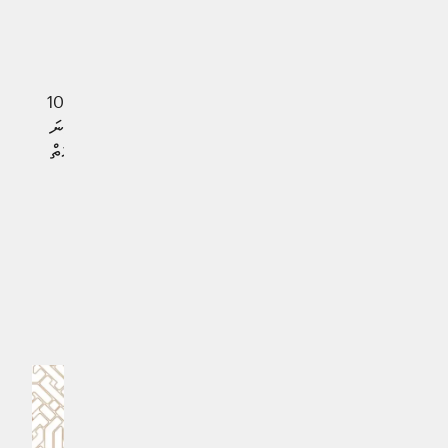
ހަވާލުވި ފުރަތަމަ ދެ ސީޒަނުގައިވެސް ލީގު ތަށި ހޯދައިދިން
ހަތަރުވަނަ ކޯޗަށެވެ.
މި މެޗުގެ ނަތީޖާއާއެކު، އެލް ކްލެސިކޯގެ ތާރީޚުގައި ދެ ޓީމުން
ކުޅުނު 264 ރަސްމީ މެޗުގެ ތެރެއިން ކޮންމެ ޓީމެއް މިވަނީ 106
މެޗުން މޮޅުވެ ހަމަހަމަވެފައެވެ. ބާސެލޯނާއިން އެ ޓީމުގެ 29 ވަނަ
ލަލީގާ ތަށި އުފުލާލިއިރު، ރެއާލް މެޑްރިޑަށް މިވަނީ ކުރިއަށް އޮތް
ސީޒަނަށް ޓީމު އަލުން ބައްޓަންކުރަން ޖެހިފައެވެ.
#ރެއާލް މެޑްރިޑް
#ބާސެލޯނާ
#އެލްކްލެސިކޯ