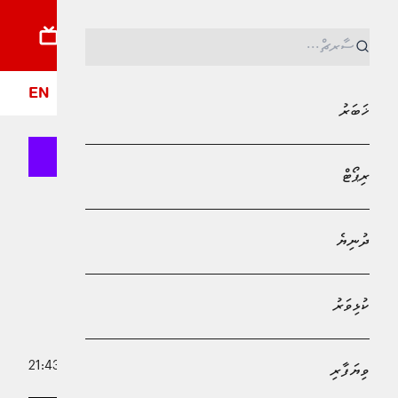
ޚަބަރު
ރިޕޯޓު
ދުނިޔެ
ކުޅިވަރު
ވިޔަފާރި
ލައިފްސްޓައިލް
ދީން
ފޮ
EN
ޚަބަރު
ރިޕޯޓް
MPL - Addu Regional Free Zone
ކުޅިވަރު
ދުނިޔެ
ރެކޯޑް ފޮތުން ޖާގަހޯދައި ފުރަތަމަ ފަހަރަށް
އެލް ކްލެސިކޯއަކުން ބާސާ ލީގު
ކުޅިވަރު
ކާމިޔާބުކޮށްފި
10 މޭ 2026 - 21:43
ވިޔަފާރި
އަބްދުﷲ ޣާނިމް