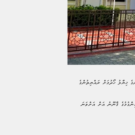
ގެ ޚިޔާލު ހޯދުމަށް ރައްޔިތުންގެ
ިންގުމުގެ ޤާނޫނު އަށް އަށްވަނަ