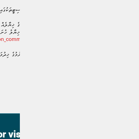
މީގެ އިތުރުން، ރަށްރަށާއި ސިޓީތަކުގައި 
އިޢުލާނުގައި އެދިފައިވެއެވެ. ޚިޔާލު ހުށަ
ion_committee@majlis.gov.mv
އޭގެ ތެރޭގައި ކުނި މެނޭޖުކުރުމުގެ ޚިދުމ
#ރައްޔިތުންގެ މަޖިލިސް