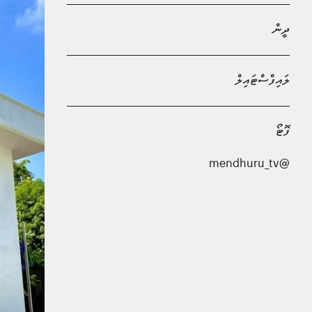
ދީން
ލައިފްސްޓައިލް
ފޮޓޯ
@mendhuru_tv