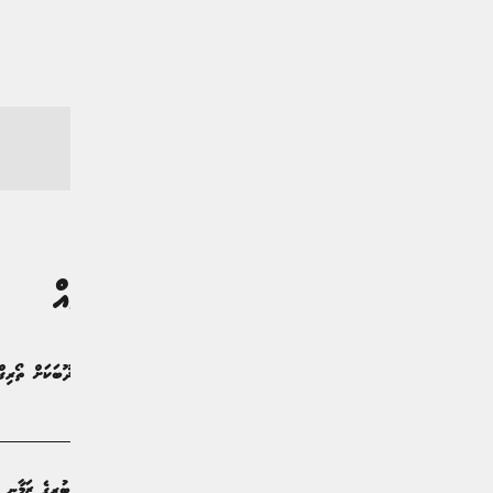
ގުޅުންހުރި ލިޔުންތައް
އައިރީނާއަށް ކަނޑައަޅާ ދާއިމީ މަންދޫބަކަށް ތޯރިގް
ޚަބަރު | 2 ދުވަސް ކުރިން
ޒިކުރާ މިސްކިތް ހުރި ތ