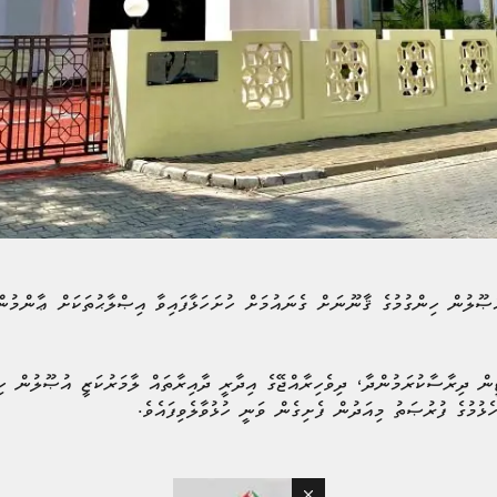
ުޞޫލުން ހިންގުމުގެ ޤާނޫނަށް ގެނައުމަށް ހުށަހަޅާފައިވާ އިޞްލާޙުތަކަށް ޢާންމުން
ޓީން ދިރާސާކުރަމުންދާ، ދިވެހިރާއްޖޭގެ އިދާރީ ދާއިރާތައް ލާމަރުކަޒީ އުޞޫލުން ހ
ޅުމުގެ ފުރުޞަތު މިއަދުން ފެށިގެން ވަނީ ހުޅުވާލެވިފައެވެ.