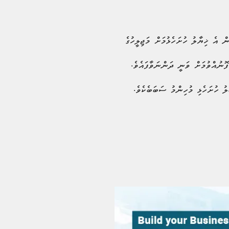
ެ ޚިޔާލެއް ނުވަތަ ކޮމެންޓެއް އޮތްނަމަ، 13 މޭ 2026 ވާ ބުދަ ދުވަހުގެ 12:00 ގެ ކުރިން އެ ޚިޔާލު ހުށަހެޅުމަށް މަޖިލީހުގެ
ޮނުއްވުމަށް ވަނީ ދަންނަވާފައެވެ.
ލު ހުށަހެޅި މުހިންމު ސަބަބެކެވެ.