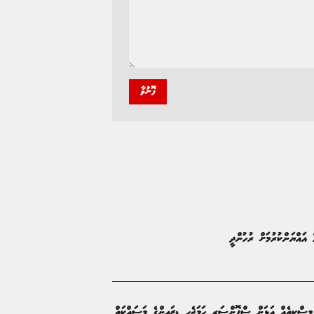
ފޮނުވާ
 އައްޔަންކުރުމަށް ރުހުންދީ
ަނުގައި 3 ބުރީގެ ޒަމާނީ މިސްކިތެއް އަޅަން ސްޕޮންސަރ ހަމަޖެހި ޑިޒައިންގެ މަސައްކަތް