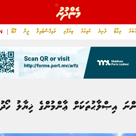
ަބަރު
ރިޕޯޓު
ދުނިޔެ
ކުޅިވަރު
ވިޔަފާރި
ލައިފްސްޓައިލް
ދީން
ފޮޓޯ
N
ންނަ އިޞްލާޙުތަކަށް ޢާންމުންގެ ޚިޔާލު ހޯދުމަ