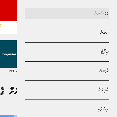
ޚ
ޚަބަރު
ރިޕޯޓް
ދުނިޔެ
MPL - Addu Regional Free Zone
ޚަބަރު
ކުޅިވަރު
ލާމަރުކަޒީ ޤާނޫނަށް ގެ
އައިޝަތު ނަޝާ
ވިޔަފާރި