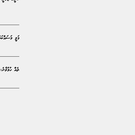
ނިމެނީ
ޚަބަރު | 3 ދުވަސް ކުރިން
ރާއްޖޭގެ އެންމެ ބޮޑު މިސްކިތުގެ އަމަލީ މަސައްކަ
ޚަބަރު | 3 ދުވަސް ކުރިން
މިއަހަރުގެ ތެރޭ އިތުރު 20 މިސްކިތެއް ހުޅުވާނެ: ޝަހީމް
ޚަބަރު | 3 ދުވަސް ކުރިން