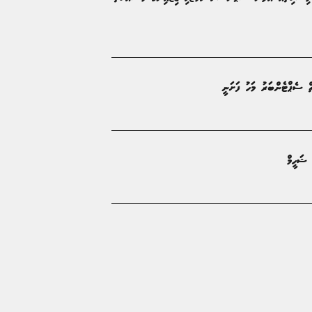
ތް ސެޕްޓެންބަރު މަހު ފަށަނީ