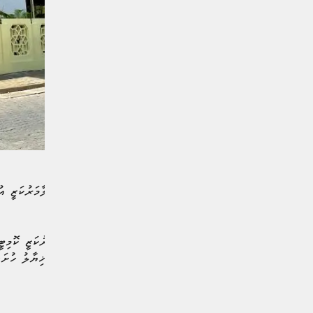
ރާއްޖޭގެ އިދާރީ ދާއިރާތައް ލާމަރުކަޒީ އ
މަޖިލީހުން ހުޅުވާލައިފިއެވެ.
ރައްޔިތުންގެ މަޖިލީހުގެ ލާމަރުކަޒީ ކޮމި
އިޞްލާޙު ގެނައުމުގެ ބިލަށް ޚިޔާލު ހުށަހެ