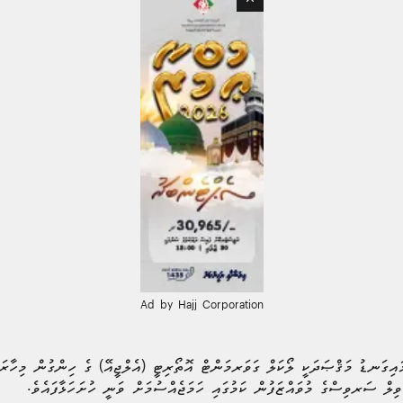
Ad by Hajj Corporation
އިގަނޑު މަޤްޞަދަކީ ލޯކަލް ގަވަރމަންޓް އޮތޯރިޓީ (އެލްޖީއޭ) ގެ ހިންގުން މިހާރަށ
ވިލް ސަރވިސްގެ މުވައްޒަފުން ކަމުގައި ހަމަޖެއްސުމަށް ވަނީ ހުށަހަޅާފައެވެ.