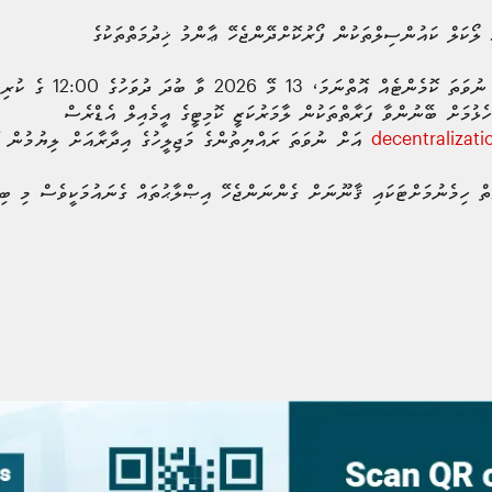
ލޯކަލް ކައުންސިލްތަކުން ފޯރުކޮށްދޭންޖެހޭ ޢާންމު ޚިދުމަތްތަކުގެ
މި ބިލަށް އެއްވެސް ފަރާތެއްގ
ހެޅުމަށް ބޭނުންވާ ފަރާތްތަކުން ލާމަރުކަޒީ ކޮމިޓީގެ އީމެއިލް އެޑްރެސް
decentralizat
އަށް ނުވަތަ ރައްޔިތުންގެ މަޖިލީހުގެ އިދާރާއަށް ލިޔުމުން ފ
ަތް ހިމެނުމަށްޓަކައި ޤާނޫނަށް ގެންނަންޖެހޭ އިޞްލާޙުތައް ގެނައުމަކީވެސް މި ބި