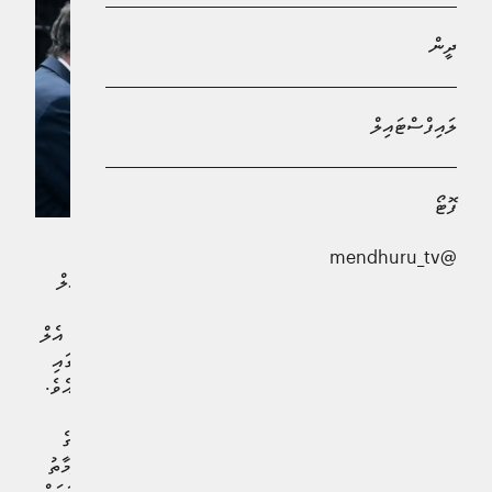
ދީން
ލައިފްސްޓައިލް
ފޮޓޯ
@mendhuru_tv
ސްޕެއިންގެ މަޝްހޫރު ވިޔަފާރިވެރިޔާ އެންރީކޭ ރިކުއެލްމޭ، ރެއާލް
މެޑްރިޑްގެ ރައީސްކަމުގެ އިންތިޚާބުގައި ފްލޮރެންޓީނޯ ޕެރޭޒްއާ
ވާދަކުރެއްވުމަށް ތައްޔާރުވަމުންދާކަމަށް ރިޕޯޓްތައް ބުނެފިއެވެ. އެލް
ކޮންފިޑެންޝަލްއިން ރިޕޯޓްކޮށްފައިވާ ގޮތުގައި، މި ހަފްތާގެ ތެރޭގައި
ރިކުއެލްމޭ އޭނާގެ ކެންޑިޑޭސީ ރަސްމީކޮށް އިޢުލާން ކުރައްވާނެއެވެ.
މި އިންތިޚާބަށް ކުރިމަތިލުމަށް ބޭނުންވާ 194 މިލިއަން ޔޫރޯގެ
ބޭންކް ގެރެންޓީ ރިކުއެލްމޭ މިހާރު ހޯއްދަވާފައިވާ ކަމަށް މަޢުލޫމާތު