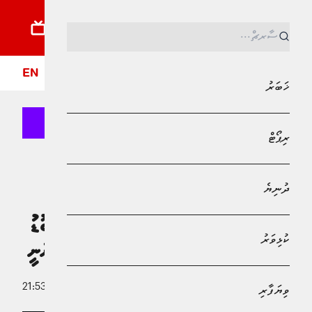
ޚަބަރު
ރިޕޯޓު
ދުނިޔެ
ކުޅިވަރު
ވިޔަފާރި
ލައިފްސްޓައިލް
ދީން
ފޮ
EN
ޚަބަރު
ރިޕޯޓް
MPL - Addu Regional Free Zone
ކުޅިވަރު
ދުނިޔެ
ފުޓްބޯޅައިގެ އެންމެ ނުފޫޒުގަދަ ރައީސް
ޕެރޭޒްގެ ބާރުކަނޑުވާލުމަށް އޭނާގެ އެންމެބޮޑު
ކުޅިވަރު
ހަތުރު ސްޕެއިނުގެ ބޮޑުވަޒީރާއެކު ނިކުންނަނީ
18 މޭ 2026 - 21:53
ވިޔަފާރި
އަބްދުﷲ ޣާނިމް