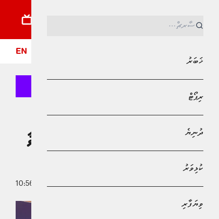
ޚަބަރު
ރިޕޯޓު
ދުނިޔެ
ކުޅިވަރު
ވިޔަފާރި
ލައިފްސްޓައިލް
ދީން
ފޮ
EN
ޚަބަރު
ރިޕޯޓް
MPL - Addu Regional Free Zone
ޚަބަރު
ދުނިޔެ
ރާއްޖެއިން ޖަޕާނަށް ކަނޑައަޅާފައި ހުންނަވާ
ސަފީރުކަމުގެ ފަތްކޮޅު އަރުވައިފި
ކުޅިވަރު
25 މޭ 2026 - 10:56
މުޙައްމަދު އަފްރާޙް
ވިޔަފާރި