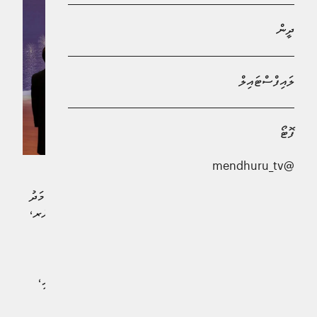
ދީން
ލައިފްސްޓައިލް
ފޮޓޯ
@mendhuru_tv
ދިވެހިރާއްޖެއިން ޖަޕާނަށް ކަނޑައަޅާފައި ހުންނަވާ ސަފީރު އަޙްމަދު
މަޚްލޫފް އެ މަނިކުފާނުގެ ސަފީރުކަމުގެ ފަތްކޮޅު، ޖަޕާނުގެ އެމްޕެރަރ،
ހިޒް މެޖެސްޓީ އެމްޕެރަރ ނަރުހިޓޯ އަށް މިއަދު ހެނދުނު
އަރުވައިފިއެވެ.
ޓޯކިޔޯގެ އިމްޕީރިއަލް ޕެލަސްގައި މިއަދު ބޭއްވި ރަސްމިއްޔާތުގައި،
ހިސް މެޖެސްޓީ އެމްޕެރަރ ނަރުހީޓޯ ވަނީ ސަފީރު މަޚްލޫފަށް
މަރުޙަބާ ވިދާޅުވެ ކާމިޔާބަށް އެދިވަޑައިގެންފައެވެ. އަދި