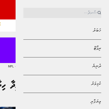
ޚ
ޚަބަރު
ރިޕޯޓް
ދުނިޔެ
MPL - Addu Regional Free Zone
ޚަބަރު
ކުޅިވަރު
ރާއްޖޭގައި ގަވާއިދާ ހިލާފަށް އުޅެ
މުޙައްމަދު އަފްރާޙް
ވިޔަފާރި