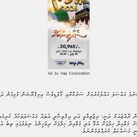
Ad by Hajj Corporation
ީންގެ މައްސަލަ ޙައްލުކުރުމަށް ސަރުކާރާއި މޯލްޑިވްސް އިމިޤްރޭޝަން ގުޅިގެން ދަނ
 ރާއްޖެއަށް ދަނީ، އިޖްތިމާޢީ އަދި އިޤްތިޞާދީ އެތައް މައްސަލަތަކެއް ކުރިމަތިވ
ށް ޤަވާއިދާ ޚިލާފަށް އުޅޭ އަދި ޤަވާއިދާ ޚިލާފަށް ދިވެހީންގެ ނިވަލުގައި ތިބެ އ
ނީ މަސައްކަތް ކުރައްވަމުންނެވެ.