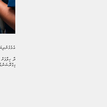
ރާއްޖޭގައި ގަވާއިދާ ހިލާފަށް އުޅެމުންދިޔަ 7 ބިދޭސީން ހޯދައިފިއެ
ފާސްކޮށް، 7 ބިދޭސީއަކު އިމިގްރޭޝަންގެ ބެލުމުގެ ދަށަށް ގެނެސްފައިވާ ކަމަށެވެ.