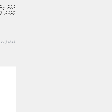
ބިދޭސީންގެ މަޢުލޫމާތު އެއްކުރުމަށް ހިނ
އަހަރުން ފެށިގެން އެއްވެސް ގޮތަކަށް ޤަ
ހާމަކޮށްފައެވެ.
#ޤަވާއިދާ ޚިލާފަށް ބިދޭސީން ވިޔަފާރި ކުރަމުންދާ މައް