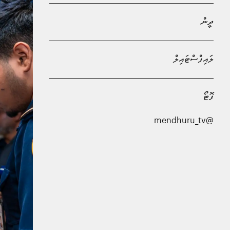
ދީން
ލައިފްސްޓައިލް
ފޮޓޯ
@mendhuru_tv