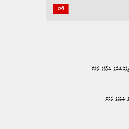
ފޮނުވާ