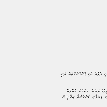
ީ ތަފާތު އެކި ޕްރޮގްރާމްތައް ދަނީ
ަމުންނެވެ. މިކަމަށް ޙައްލެއް
ެކި ވިޔަފާރި ކުރަމުންދާ ބިދޭސީން