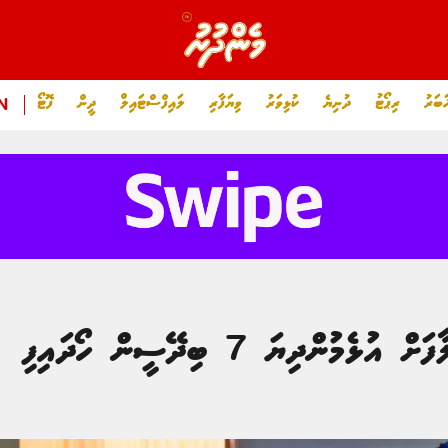
ަބަރު
ރިޕޯޓު
ދުނިޔެ
ކުޅިވަރު
ވިޔަފާރި
ލައިފްސްޓައިލް
ދީން
ފޮޓޯ
N
މުންދިޔަ 7 ބިދޭސީން ހޯދައިފި