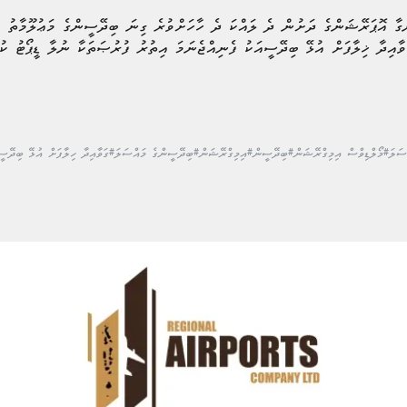
ްގާ އޮޕަރޭޝަންގެ ދަށުން ދެ ލައްކަ ދެ ހާހަށްވުރެ ގިނަ ބިދޭސީންގެ މަޢުލޫމާތު ވ
ވާއިދާ ޚިލާފަށް އުޅޭ ބިދޭސީއަކު ފެނިއްޖެނަމަ އިތުރު ފުރުޞަތަކާ ނުލާ ޑީޕޯޓު ކ
ސަލަ
#މޯލްޑިވްސް އިމިގްރޭޝަން
#ބިދޭސީން
#އިމިގްރޭޝަން
#ބިދޭސީންގެ މައްސަލަ
#ގަވާއިދާ ހިލާފަށް އުޅޭ ބިދޭސީ