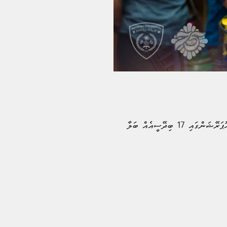
އިމިގްރޭޝަނުން ބުނީ ޤަވާއިދާ ހިލާފަށް ބިދޭސީން ކުރަމުންދާ ވިޔަފާރިތަކަށް އަމާޒުކޮށްގެން ކުރިއަށްގެންދިޔަ ރެއިޑު އޮޕަރޭޝަންގައި 17 ބިދޭސީއެއް ބަލާ