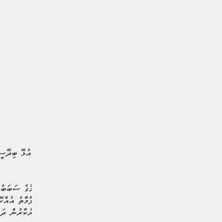
ރާއްޖޭގައި ޤަވާއިދާ ޚިލާފަށް އުޅޭ ބިދޭސ
ހިނގަމުންނެވެ.
ބިދޭސީންގެ މައްސަލަ ބޮޑުވުމުގެ ސަބަބުން
ގެނައުމަށް ބިދޭސީންގެ މަޢުލޫމާތު އެއްކޮ
ހޯދައި ފިޔަވަޅު އެޅުމަށް ސަރުކާރުން ދަ