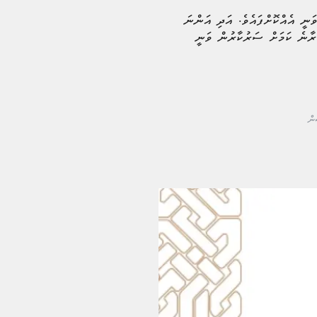
ަނީ އެއްކޮށްފައެވެ. އަދި އަންނަ
ުރާނެ ކަމަށް ސަރުކާރުން ވަނީ
ން