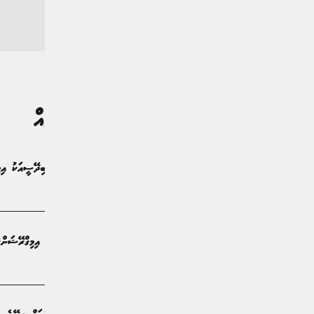
ގުޅުންހުރި ލިޔުންތައް
ޤަވައިދާ ހިލާފަށް އުޅެމުންދިޔަ 8 ބިދޭސީއަކު އިމިގްރޭޝަންގެ ބެލުމުގެ ދަށަށް
ޚަބަރު | 8 ދުވަސް ކުރިން
ހުޅުމާލޭ މަރުކޭޓުން 10 ބިދޭސީން އިމިގްރޭޝަންގެ ބެލެމުގެ ދަށަށް
ޚަބަރު | 8 ދުވަސް ކުރިން