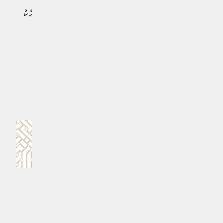
އިމިގްރޭޝަންގެ ބައެއް އޮފިސަރުންނާއި އާންމު މީހަކު ވެސް
ހައްޔަރުކުރިއިރު، އޭގެ ތެރެއިން ބައެއް މީހުން ވަނީ ދައުލަތާއެކު
އިއުތިރާފު އެއްބަސްވުންތަކެއް ހަދާފައެވެ.
#މޯލްޑިވްސް އިމިގްރޭޝަން
#ކްރިމިނަލް ކޯޓް
MPL - Addu Regional Free Zone
ކޮމެންޓް