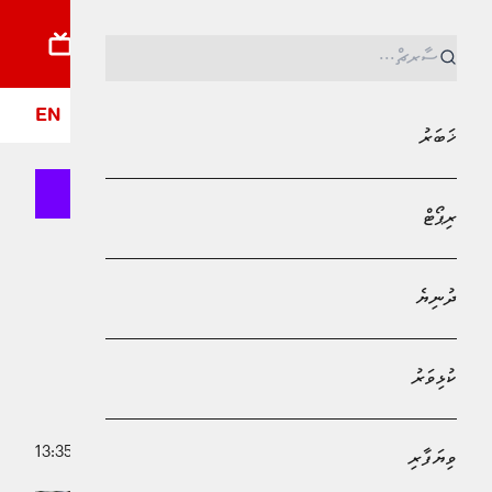
ޚަބަރު
ރިޕޯޓު
ދުނިޔެ
ކުޅިވަރު
ވިޔަފާރި
ލައިފްސްޓައިލް
ދީން
ފޮ
EN
ޚަބަރު
ރިޕޯޓް
MPL - Addu Regional Free Zone
ޚަބަރު
ދުނިޔެ
އިމިގްރޭޝަންގެ ކުރީގެ ކޮންޓްރޯލަރ
ޝަމްޢާން 25 އަހަރަށް ޖަލަށްލާން
ކުޅިވަރު
ޙުކުމްކޮށްފި
9 ޖޫން 2026 - 13:35
ވިޔަފާރި
ޒިދާން މުޙައްމަދު