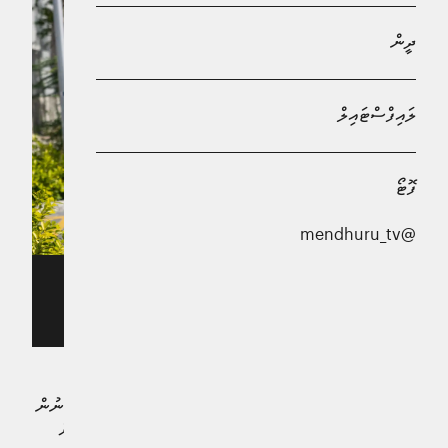
ދީން
ލައިފްސްޓައިލް
ފޮޓޯ
@mendhuru_tv
ހުކުމްކުރުމުގެ އަޑުއެހުމުގެ ކުރިން ޝައްމާން: އޭނާ ވަނީ ސަރުކާރަށް
ބޮޑެތި ތުހުމަތުތަކެއް ކުރައްވާފައި -- ސަން ފޮޓޯ/ މުހައްމަދު ޝާތިއު
އަބްދުﷲ
ކުރީގެ އިމިގްރޭޝަން ކޮންޓްރޯލަރު ޝަމްއާން ވަހީދު މަގާމުގެ ބޭނުން
ނަހަމަ ގޮތުގައި ހިފައި ބިދޭސީއެއްގެ އަތުން ފައިސާ ނެގި ކަމަށް