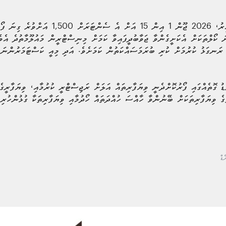
އެ މިނިސްޓްރީގެ ތަފާސްހިސާބަށް ބަލާއިރު، 2026 ޖޫން
ވުރެ ގިނަ ކޯލްތަކަށް އެކަށީގެންވާ ޖަވާބުދީފައިވާ ކަމަށް މިނިސްޓްރީން މައުލޫމާތުދެ 
ު ރަނގަޅު ކުރުމަށް ކުރި ބުރަމަސައްކަތުން ކަމަށެވެ. އަދި މިއީ ކަސްޓަމަރުންނަ
 ގޮތެއްގައި ފޯރުކޮށްދެނީ ވިޔަފާރިތައް އަލަށް ރަޖިސްޓްރީ ކުރުމާއި، ވިޔަފާރީގެ ރ
ުގެ ވިޔަފާރިތަކަށް ބޭނުންވާ ހާއްސަ ހުއްދަތައް ހޯދުމާއި ވިޔަފާރިތަކާ ގުޅުންހުރ
ޑް