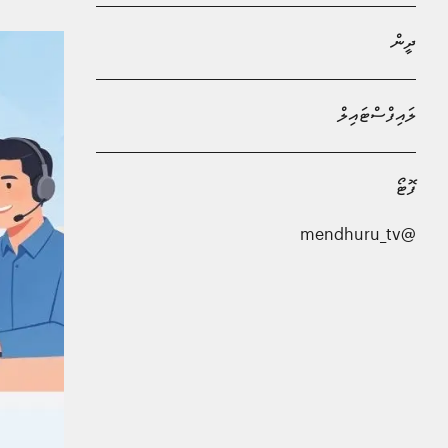
ދީން
ލައިފްސްޓައިލް
ފޮޓޯ
@mendhuru_tv