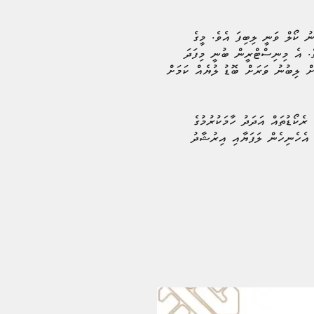
 1 އިން 15 އަށް އެ ސެންޓަރަށް 1,500 އަށްވުރެ ގިނަ ފޯނު ކޯލް ވަނީ ލިބިފަ އެވެ. މީގެ
އެވެ. އެ މިނިސްޓްރީން ބުނީ މިފަދަ
ށް ލިބުނު ވަރަށް ބޮޑު ލުޔެއް ކަމަށް
ެކޯޑުތައް އަދަދު ހާމަކުރުމުގެ
ި އެހެނިހެން ލަފަޔާއި އިރުޝާދު