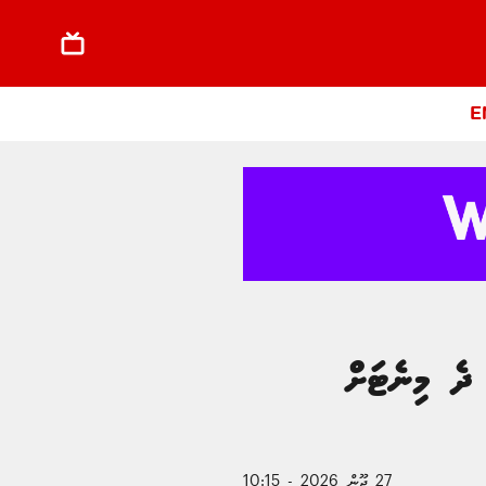
E
 ދެ މިނެޓަށް
27 ޖޫން 2026 - 10:15