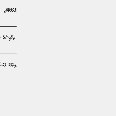
ރާއްޖެއަށް "ޕޭޕަލް" ގެ ހިދުމަތް ތައާރަފްކޮށްފި
ޚަބަރު | 2 މަސް ކުރިން
އައްޑޫ ބިޒްނަސް ޑައިލޮގް: ދެކުނުގެ އިޤްތިޞާދު ކުރ
ޚަބަރު | 3 މަސް ކުރިން
އައްޑޫ ބިޒްނަސް ޑައިލޮގުގައި ބައިވެރިވުމުގެ ފުރުސަ
ޚަބަރު | 3 މަސް ކުރިން