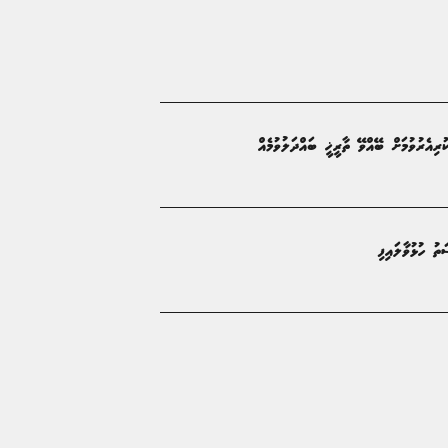
ިއެރުވުމަށް ބޭއްވޭ ތާރީޚީ ބައްދަލުވުމެއް
ތު ހުޅުވާލައިފި