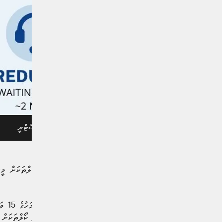
ގްރެފިކްސް/ އިކޮނޮމިކް މިނިސްޓްރީ
ވިޔަފަރީ ރަޖިސްޓްރޭޝަން ކޯލްތަކަށް މީހު
ވުޒާރާއިން ބުނެފި އެވެ.
ޖަވާބުދީފައިވާ ކަމަށެވެ. އަދި ކޯލްތަކަށް