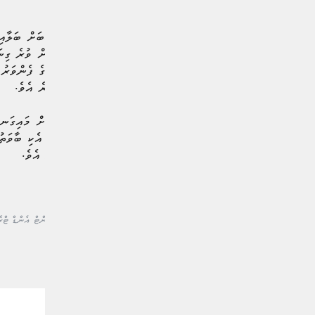
ތެރެއިން 99 އިންސައްތައަށް 
ކުރިއެރުމެއް ލިބުނީ ހިދުމަތުގެ ފެންވަރ
ވެސް މިނިސްޓްރީން ފާހަގަކުރެ އެވެ.
މި ކޯލް ސެންޓަރު މެދުވެރިކޮށް މައިގަނޑު
މަޢުލޫމާތެވެ. މީގެ އިތުރުން، އެކި ބާވަތ
ފޯރުކޮށްދިނުން ވެސް ހިމެނެ އެވެ.
#މިނިސްޓަރ އޮފް އިކޮނޮމިކް ޑިވެލޮޕްމަންޓް އެންޑް ޓްރޭ