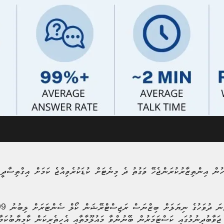
ން އިންތިޒާރުކުރަންޖެހޭ ވަގުތު ދެ މިނެޓަށް ކުޑަކުރެވިއްޖެ ކަމަށް އިގްތިސާދީ 
 ޖަވާބުދިނުމުގައި ކަސްޓަމަރުން ބޭނުންވާ މައުލޫމާތާއި އެހީތެރިކަން ކާމިޔާބުކަމާ