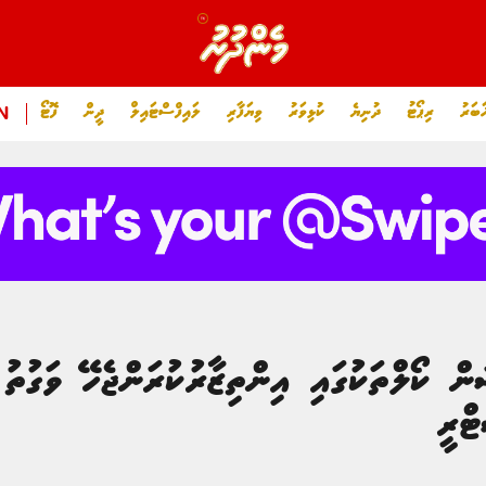
ަބަރު
ރިޕޯޓު
ދުނިޔެ
ކުޅިވަރު
ވިޔަފާރި
ލައިފްސްޓައިލް
ދީން
ފޮޓޯ
N
ް ކޯލްތަކުގައި އިންތިޒާރުކުރަންޖެހޭ ވަގުތު
ޓްރީ