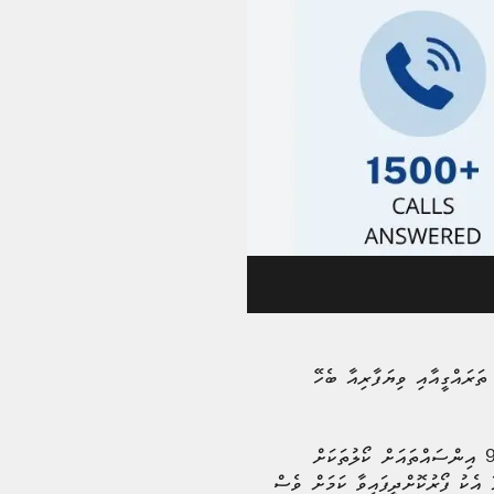
ތަރައްގީއާއި ވިޔަފާރިއާ ބެހޭ
އެ މިނިސްޓްރީން ބުނީ މި މަހުގެ 15 ވަނަ ދުވަހުގެ ނިޔަލަށް ބިޒްނަސް ރަޖިސްޓްރޭޝަން ކޯލް ސެންޓަރަށް ލިބުނު 99 އިންސައްތައަށް ކޯލުތަކަށް
 އެކު ފޯރުކޮށްދީފައިވާ ކަމަށް ވެސް