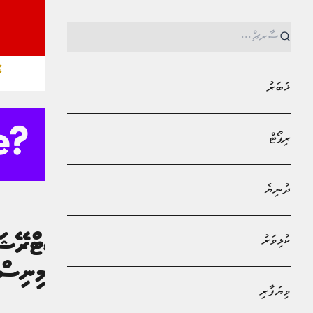
ޚ
ޚަބަރު
ރިޕޯޓް
ދުނިޔެ
MPL - Addu Regional Free Zone
ވިޔަފާރި
ކުޅިވަރު
ވިޔަފަރީ ރަޖިސްޓްރޭޝަނ
ކުޑަކުރެވިއްޖެ: މިނިސް
ވިޔަފާރި
އަޙުމަދު ރިޝާން