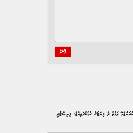
ފޮނުވާ
ުރަންޖެހޭ ވަގުތު ދެ މިނެޓަށް ކުޑަކުރެވިއްޖެ: މިނިސްޓްރީ