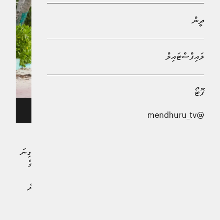
ދީން
ލައިފްސްޓައިލް
ފޮޓޯ
މާފުށީގައި ފަތުރުވެރިންތަކެއް -- ފޮޓޯ/ އަވަސް
@mendhuru_tv
މިދިޔަ ޖޫން މަހުގެ ތެރޭގައި ރާއްޖެއަށް 123,000 އަށްވުރެ ގިނަ
ފަތުރުވެރިން ޒިޔާރަތްކޮށްފައިވާކަން މިނިސްޓްރީ އޮފް ޓޫރިޒަމްގެ
ތަފާސްހިސާބުތަކުން ހާމަވެއްޖެއެވެ. ޓޫރިޒަމް މިނިސްޓްރީން
އާންމުކުރި މައުލޫމާތަށް ބަލާއިރު، ޖުމްލަ
ފަތުރުވެރިން
123,552
ވަނީ މިދިޔަ މަހު ރާއްޖެއަށް އައިސްފައެވެ.