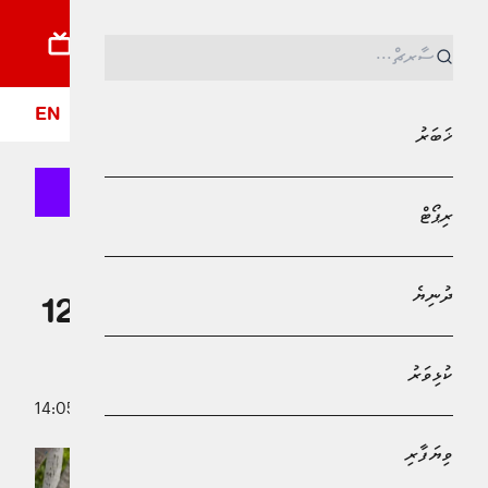
ޚަބަރު
ރިޕޯޓު
ދުނިޔެ
ކުޅިވަރު
ވިޔަފާރި
ލައިފްސްޓައިލް
ދީން
ފޮ
EN
ޚަބަރު
ރިޕޯޓް
MPL - Addu Regional Free Zone
ވިޔަފާރި
ދުނިޔެ
ނިމިދިޔަ ޖޫން މަހު ރާއްޖެއަށް 123,000
އަށްވުރެ ގިނަ ފަތުރުވެރިން ޒިޔާރަތްކޮށްފި
ކުޅިވަރު
1 ޖުލައި 2026 - 14:05
ޒިދާން މުޙައްމަދު
ވިޔަފާރި