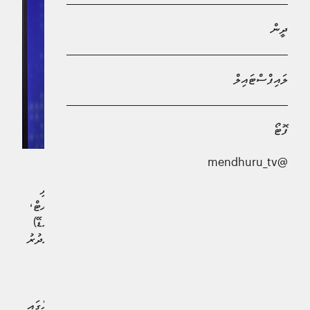
ދީން
ލައިފްސްޓައިލް
ފޮޓޯ
@mendhuru_tv
ޔޫތު ހަބަކީ އާއިލާތަކާއެކު ވޯލްޑް ކަޕް ބަލާލަން ރައްކާތެރި އަދި
އުފާވެރި މާހައުލެއް ކަމަށް މިނިސްޓަރ އޮފް ޔޫތު އެމްޕަވަރމަންޓް،
ސްޕޯޓްސް އެންޑް ފިޓްނަސްގެ ނައިބު އިބްރާހިމް މަމްދޫހް (މަންޑޭ)
ވިދާޅުވެއްޖެއެވެ. ޑެޕިއުޓީ މިނިސްޓަރ މިފަދައިން ވިދާޅުވީ، މެންދުރު
ޓީވީން ގެނެސްދޭ
ޕްރޮގްރާމްގައި ބައިވެރިވެވަޑައިގެން
"މައުޟޫއު"
ދެއްކެވި ވާހަކައިގައެވެ.
ދިވެހި ޒުވާނުންނަށާއި އާއިލާތަކަށް ވީހާވެސް ލުއިފަސޭހަ ގޮތެއްގައި