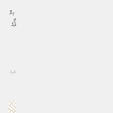
ހޭދަކުރެވޭނެކަން ކަށަވަރުކުރުމަށް ކުރެވޭ މަސައްކަތެކެވެ.
މީގެ އިތުރުން، ޔޫތު ހަބަށް މެޗު ބަލަން އަންނަ ފަރާތްތަކަށް ހިލޭ
ބުއިންތައް ލިބޭނެ އިންތިޒާމު ވެސް ވަނީ ހަމަޖައްސާފައެވެ. މިއީ
ވޯލްޑް ކަޕްގެ ފޯރި އިތުރުކޮށް، ޒުވާނުންނަށް ހިތްފަސޭހަ މާހައުލެއް
ގާއިމުކޮށްދިނުމަށް ސަރުކާރުން ކުރިއަށްގެންދާ ހަރަކާތްތަކުގެ
ތެރެއިން ހިމެނޭ ކަމެކެވެ.
#ވޯލްޑް ކަޕް 2026
# މިނިސްޓަރ އޮފް ޔޫތު އެމްޕަވަރމަންޓް، ސްޕޯޓްސް އެންޑް ފިޓްނަސްގެ ނައިބު އިބްރާހިމް
މަމްދޫހް (މަންޑޭ)