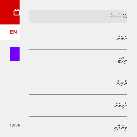
ޚަބަރު
ރިޕޯޓު
ދުނިޔެ
ކުޅިވަރު
ވިޔަފާރި
ލައިފްސްޓައިލް
ދީން
ފޮ
EN
ޚަބަރު
ރިޕޯޓް
Bank of Maldives
ކުޅިވަރު
ދުނިޔެ
ޔޫތު ހަބަކީ އާއިލާތަކާއެކު ވޯލްޑް ކަޕް
ބަލާލަން ރައްކާތެރި އުފާވެރި މާހައުލެއް:
ކުޅިވަރު
މަމްދޫހް
6 ޖުލައި 2026 - 12:28
ވިޔަފާރި
ޒިދާން މުޙައްމަދު