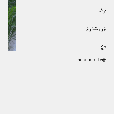
ދީން
ލައިފްސްޓައިލް
ފޮޓޯ
@mendhuru_tv
މިނިސްޓަރ އޮފް ހޯމްލޭންޑް ސެކިއުރިޓީ އެންޑް ޓެކްނޯލޮޖީ އަލީ
އިހްސާނަކީ އިދިކޮޅުން އެންމެ ޖެހިލުންވާ އެއް ވަޒީރުކަން
އިނގިގެން ދިޔައީ އެމަނިކުފާނުގެ އަގުވައްޓާލައި، އަބުރަށް
އަރައިގަތުމުގެ ސިލްސިލާއެއް ފެށުމުންނެވެ.
އިދިކޮޅުން މިނިސްޓަރު އިހްސާނާއި ''އަޅައިގަނެގެން ނެއްޓެން
ނޭނގިގެން'' އުޅޭ ސަބަބާއި މެދު ފިކުރުން ހިންގާލަން ޖެހުނީ
މިހެންވެއެވެ.