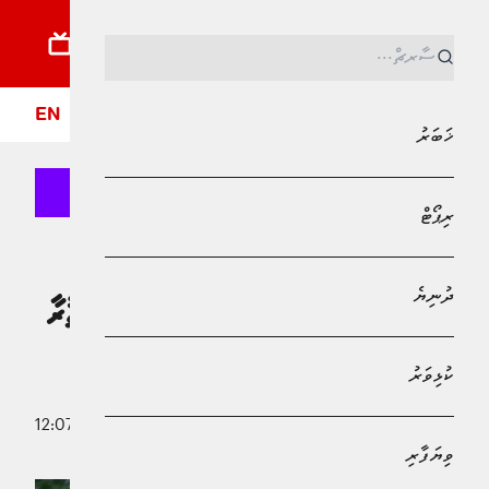
ޚަބަރު
ރިޕޯޓު
ދުނިޔެ
ކުޅިވަރު
ވިޔަފާރި
ލައިފްސްޓައިލް
ދީން
ފޮ
EN
ޚަބަރު
ރިޕޯޓް
MPL - Addu Regional Free Zone
ރިޕޯޓް
ދުނިޔެ
އިދިކޮޅުން އިހްސާނުގެ އަގުވައްޓާލަން ފަތުރާ
ބުހުތާނުގެ އަސްލު
ކުޅިވަރު
18 ޖެނުއަރީ 2025 - 12:07
މުހައްމަދު މޫސާ
ވިޔަފާރި