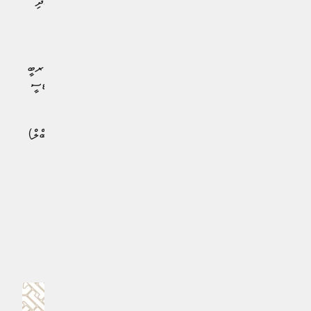
ދާނީ އޮލްމޯ ވަނީ ހެޑަރއަކުން ސްކޯރު އެއްވަރު ކޮށްފައެވެ. އަދި
87 ވަނަ މިނެޓުގައި ރަފިންހާ ވަނީ ބާސާގެ ތިންވަނަ ގޯލު
ޖަހާފައެވެ.
ނަމަވެސް 94 ވަނަ މިނެޓުގައި އިންޓަރގެ ފްރަންޗެސްކޯ އަސެރބީ
ވަނީ ސްކޯރު އެއްވަރު ކޮށްފައެވެ. އެކްސްޓްރާ ޓައިމްގައި ފްރަޓެސީ
ވަނީ އިންޓަރގެ ކާމިޔާބީގެ ގޯލު ޖަހާފައެވެ.
މި ބައްޔާއެކު ބާސެލޯނާއިން މި ސީޒަނުގައި ތިން ތަށި (ޓްރެބްލް)
ހޯދަން ކުރި މަސައްކަތްވަނީ ފެއިލްވެފައެވެ.
#ބާސެލޯނާ
#އިންޓަރ މިލާން
#ޔުއޭފާ ޗެންޕިއަންސް ލީގު