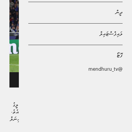
ދީން
ލައިފްސްޓައިލް
ފޮޓޯ
@mendhuru_tv
އިންޓަރ މިލާނުގެ ފަހުގޯލު ކާމިޔާބުކުރަނީ. ފޮޓޯ: ޔުއޭފާ
ރެއާލް މެޑްރިޑްގެ ވަޒްކޭޒް (ވަޒޫ) އަށްވުރެ ގިނަ ޗެންޕިއަންސް ލީގު
(5) ނެގުމަށް ބާސެލޯނާއިން ކުރި މަސައްކަތް ނާކާމިޔާބުވެއްޖެއެވެ.
އިންޓަރ މިލާނާ ދެކޮޅަށް ކުޅުނު ޗެމްޕިއަންސް ލީގުގެ ސެމީ ފައިނަލް
މެޗުގައި ބާސެލޯނާ ވަނީ 3-4 އިން ބަލިވެފައެވެ. މިއާއެކު