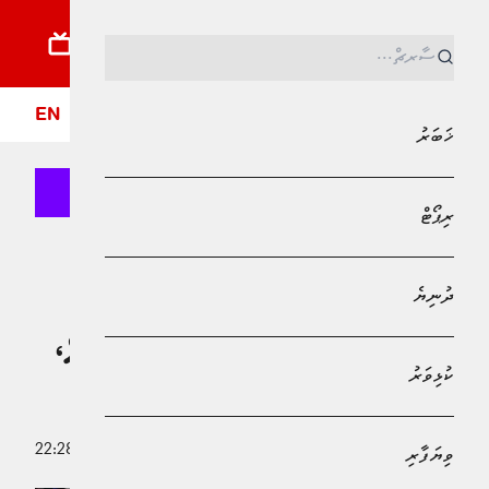
ޚަބަރު
ރިޕޯޓު
ދުނިޔެ
ކުޅިވަރު
ވިޔަފާރި
ލައިފްސްޓައިލް
ދީން
ފޮ
EN
ޚަބަރު
ރިޕޯޓް
MPL - Addu Regional Free Zone
ކުޅިވަރު
ދުނިޔެ
ވަޒޫ އަށްވުރެ ގިނަ ތަށި ނަގަން
ކުރިމަސައްކަތް ނާކާމިޔާބުވެ ބާސާ ގެޔަށް،
ކުޅިވަރު
އިންޓަރ ފައިނަލަށް
6 މޭ 2025 - 22:28
ވިޔަފާރި
އަބްދުﷲ ޣާނިމް