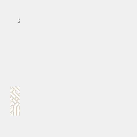
އާނޯލްޑް ރެއާލް މެޑްރިޑްގައި ބޭނުން ކުރާނީ 12 ނަންބަރެވެ.
އަންނަ ހަފްތާގައި ފަށާ ކުލަބް ވޯލްޑްކަޕްގެ ރެއާލް މެޑްރިޑްގެ ޓީމު
ލިސްޓުގައިވެސް އާނޯލްޑް ހިމެނިފައިވެއެވެ.
#ޓްރާންފަރ މާކެޓް
#ރެއާލް މެޑްރިޑް
MPL - Addu Regional Free Zone