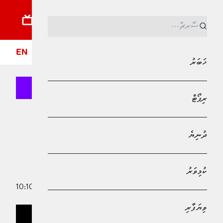
ޚަބަރު
ރިޕޯޓު
ދުނިޔެ
ކުޅިވަރު
ވިޔަފާރި
ލައިފްސްޓައިލް
ދީން
ފޮ
EN
ޚަބަރު
ރިޕޯޓް
MPL - Addu Regional Free Zone
ކުޅިވަރު
ދުނިޔެ
ޓްރެންޓް އެލެކްސެންޑަރ-އާނޯލްޑް ރެއަލް
މެޑްރިޑްގެ މެޑިކަލް ފުރިހަމަކޮށްފި
ކުޅިވަރު
12 ޖޫން 2025 - 10:10
އަބްދުﷲ ޣާނިމް
ވިޔަފާރި