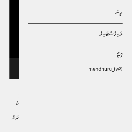
ދީން
ލައިފްސްޓައިލް
ފޮޓޯ
ޓްރެންޓް ރެއާލްގެ މެޑިކަލް ފުރިހަމަ ކުރުމަށްފަހު ފޮޓޯއަކަށް
@mendhuru_tv
ހުއްޓިލައިގެން- ފޮޓޯ: ރެއާލް މެޑްރިޑް
ލިވަޕޫލްގެ ކުރީގެ ރައިޓް ބެކް ޓްރެންޓް އެލެކްސެންޑަރ-އާނޯލްޑް
ރެއަލް މެޑްރިޑްގެ މެޑިކަލް ޓެސްޓުތައް ފުރިހަމަކޮށްފިއެވެ. މިއާއެކު
ޑެނީ ކަރްވަހާލްގެ އިންޖަރީގެ ސަބަބުން އުނދަގޫތަކެއް
ކުރިމަތިވެފައިވާ ރެއަލް މެޑްރިޑްގެ ކަނާއަތު ބެކް ޕޮޒިޝަން އިތުރަށް
ވަރުގަދަވެގެންދާނެއެވެ.