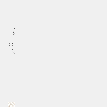
Ad by Hajj Corporation
މުބާރާތުގެ ދެވަނަ ބުރުގައި ޑޯޓްމަންޑް ކުޅޭނީ ގްރޫޕް އީގެ ދެވަނަ
ޓީމު މެކްސިކޯގެ މޮންޓެރޭ އާއި ދެކޮޅަށެވެ. މިގްރޫޕުގައި ބްރެޒިލްގެ
ފްލުމިނޭންސް ވަނީ ސައުތު އެފްރިކާގެ މަމެލޮޑީ ސައުންޑް އާއި
ވާދަކޮށް 0-0 އިން އެއްވަރުވެ، ގްރޫޕްގެ ދެވަނައިގައި ގަދަ 16 އަށް
ދަތުރުކޮށްފައެވެ. ފްކުމިނޭންސް ގަދަ 16 ގައި ވާދަކުރާނީ އިޓަލީގެ
އިންޓަރ މިލާނާއި ދެކޮޅަށެވެ.
#ބްރޫޝިޔާ ޑޯޓްމަންޑް