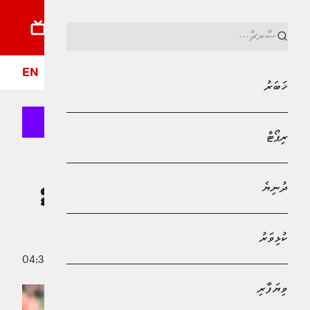
ޚަބަރު
ރިޕޯޓު
ދުނިޔެ
ކުޅިވަރު
ވިޔަފާރި
ލައިފްސްޓައިލް
ދީން
ފޮ
EN
ޚަބަރު
ރިޕޯޓް
Bank of Maldives
ކުޅިވަރު
ދުނިޔެ
ގްރޫޕްގެ އެއްވަނަ ޓީމުގެ ގޮތުގައި ޑޯޓްމަންޑް
ގަދަ 16 އަށް
ކުޅިވަރު
26 ޖޫން 2025 - 04:34
އަބްދުﷲ ޣާނިމް
ވިޔަފާރި