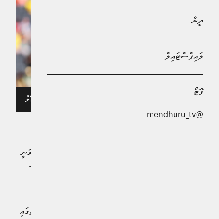
ދީން
ލައިފްސްޓައިލް
ފޮޓޯ
އުލްސާން އާއި ދެކޮޅަށް ޑޯޓްމަންޑް ކުޅުނު މެޗުގެ ތެރެއިން - ފޮޓޯ: ގޯލް
@mendhuru_tv
ފީފާ ކްލަބް ވޯލްޑް ކަޕްގެ ގްރޫޕް އެފްގައި ރޭގައި ދެކުނު ކޮރެއާގެ
އުލްސާން ހިއުންޑާއީ އާއި ދެކޮޅަށްކުޅެ، ބޮރޫޝިޔާ ޑޯޓްމަންޑް ވަނީ
1-0 ގެ ނަތީޖާއަކުން މޮޅުވެފައެވެ. މި މޮޅާއެކު ގްރޫޕްގެ އެއްވަނަ
ޓީމުގެ ގޮތުގައި ޑޯޓްމަންޑް ވަނީ މުބާރާތުގެ ގަދަ 16 އަށް
ދަތުުރކޮށްފައެވެ.
އެމެރިކާގެ ސިންސިނާޓީގެ ޓީކިއުއެލް ސްޓޭޑިއަމްގައި ކުޅުނު މެޗުގައި