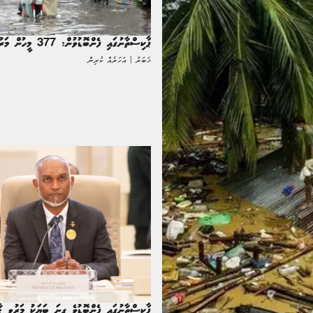
ާޕާކިސްތާނުގައި ފެންބޮޑުވުން: 377 މީހުން މަރުވެއްޖެ
ޚަބަރު | އަހަރެއް ކުރިން
ޕާކިސްތާނުގައި ފެންބޮޑުވެ ގިނަ ބަޔަކު މަރުވީ ޙ