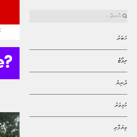
ޚ
ޚަބަރު
ރިޕޯޓް
ދުނިޔެ
MPL - Addu Regional Free Zone
ކުޅިވަރު
ވިޔަފާރި