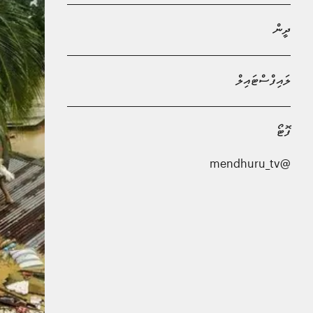
ދީން
ލައިފްސްޓައިލް
ފޮޓޯ
@mendhuru_tv