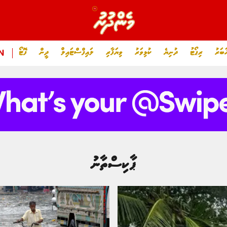
ަބަރު
ރިޕޯޓު
ދުނިޔެ
ކުޅިވަރު
ވިޔަފާރި
ލައިފްސްޓައިލް
ދީން
ފޮޓޯ
N
ޕާކިސްތާނު