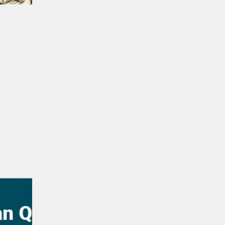
ޕާކިސްތާނުގެ ދެ މިލިއަނެއްހާ މީހުން ގެދޮރު ގެއްލި ހާލުގައި ޖެހިއްޖެ
ދުނިޔެ | އަހަރެއް ކުރިން
ޕާކިސްތާނުގެ ރޭލަކުން ރަހީނުކުރި މީހުން ސަލާމަތްކޮށްފި
ޚަބަރު | އަހަރެއް ކުރިން