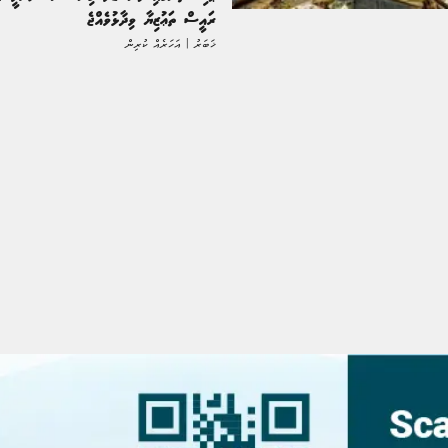
ރައީސް ތަޢުޒިޔާ ވިދާޅުވެއްޖެ
ޚަބަރު | އަހަރެއް ކުރިން