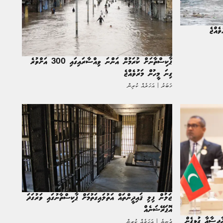
ޕާކިސްތާނަށް ކުރަމުން އަންނަ ވިއްސާރައިގައި 300 އަށްވުރެ
ގިނަ މީހުން މަރުވެއްޖެ
ޚަބަރު | އަހަރެއް ކުރިން
ޖަލުން ފިލި ޤައިދީންތައް އަތުލައިގަތުމަށް ޕާކިސްތާނުގައި ވަރުގަދަ
އޮޕަރޭޝަނެއް
ާދިސާއާ ގުޅިގެން
ދުނިޔެ | އަހަރެއް ކުރިން