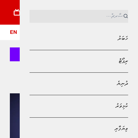
ޚަބަރު
ރިޕޯޓު
ދުނިޔެ
ކުޅިވަރު
ވިޔަފާރި
ލައިފްސްޓައިލް
ދީން
ފޮ
EN
ޚަބަރު
ރިޕޯޓް
Bank of Maldives
ޔުއޭފާ
ދުނިޔެ
ކުޅިވަރު
ވިޔަފާރި