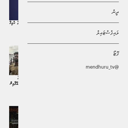
ދީން
ޔޫރަޕުގައި ބާއްވަން ހަމަޖެހިފައިވާ 2028 ވަނަ އަހަރުގެ ވޯލްޑްކަް ބޮއިކޮޓްކުރަން ޔޫރަޕުގެ ހުރިހާ
ޤައުމަކުން ނިންަމައިފި
ލައިފްސްޓައިލް
ކުޅިވަރު | 9 ދުވަސް ކުރިން
ފޮޓޯ
@mendhuru_tv
ފީފާއިން ފުޓްބޯޅައިގެ ޤަވާއިދުތައް މުގުރައި
ފީފާ ވޯލްޑް ކަޕުން ބޭރުކުރި ސޯމާލިއާގެ
ކުޅިވަރުގެ ރޫޙު މަރާލާފައިވާކަމަށް ޔުއޭފާއިން
ރެފްރީއަށް ބޮޑޫ ޝަރަފެއް ދިނުމަށް ޔުއޭފާއިން
ތުހުމަތުކޮށް އަންނަ ވޯލްޑްކަޕް ޔޫރަޕުގެ
ނިންމައިފި
ޓީމުތަކުން ބޮއިކޮޓްކުރަނީ
ކުޅިވަރު | 10 ދުވަސް ކުރިން
ކުޅިވަރު | 2 މަސް ކުރިން