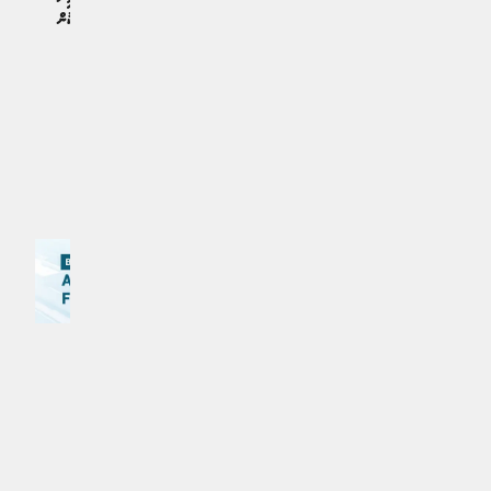
ޗެލްސީ އަދި ބާސެލޯނާ ބޮޑު އަދަދަކުން
ޑޯޕިންގެ ޤަވާއިދާ ޚިޔާފުވެގެން ޔަމާލް އާއި
ޖޫރިމަނާކޮށްފި
ލެވަންޑޮވްސްކީ ޖޫރިމަނާކޮށް ފްލިކް އެއް
ކުޅިވަރު | އަހަރެއް ކުރިން
މެޗަށް ސަސްޕެންޑްކޮށްފި
ކުޅިވަރު | އަހަރެއް ކުރިން
އިތުރަށް ލޯރޑް ކުރައްވާ
MPL - Addu Regional Free Zone