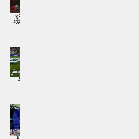
ޔުއޭފާއިން އިސްރާއީލް ސަސްޕެންޑްކުރަނީ،
ރެއާލް މެޑްރިޑްގެ ނުރުހުމާއެކުވެސް، ބާސާގެ
ފީފާގެ ސަސްޕެންޝަން ޓްރަމްޕް ހުއްޓުވާފާނެ
ލީގު މެޗު މެސީގެ މަޔާމީ ސިޓީގައި ކުޅޭގޮތަށް
ކުޅިވަރު | 10 މަސް ކުރިން
ނިންމައިފި
ކުޅިވަރު | 10 މަސް ކުރިން
ޓޮޓްނަމް ބަލިކޮށް ޕީއެސްޖީއިން ފުރަތަމަ
ސަލާޙްގެ މެސެޖާއެކު އައި ޕްރެޝަރާހުރެ
ފަހަރަށް ޔުއޭފާ ސުޕަކަޕް ކާމިޔާބުކޮށްފި
ޔުއޭފާވެސް ދެއަހަރުފަހުން ހޭލައިފި
ކުޅިވަރު | އަހަރެއް ކުރިން
ކުޅިވަރު | އަހަރެއް ކުރިން
މާލީ ޤަވާއިދުތަކާއި ޚިލާފުވެގެން ޔުއޭފާއިން